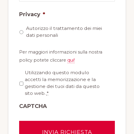
Privacy
*
Autorizzo il trattamento dei miei
dati personali
Per maggiori informazioni sulla nostra
policy potete cliccare
qui!
P
Utilizzando questo modulo
r
accetti la memorizzazione e la
i
gestione dei tuoi dati da questo
v
sito web.
*
a
CAPTCHA
c
y
*