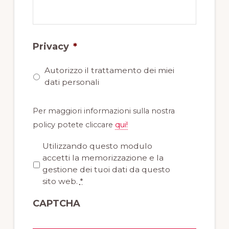
Privacy
*
Autorizzo il trattamento dei miei
dati personali
Per maggiori informazioni sulla nostra
policy potete cliccare
qui!
P
Utilizzando questo modulo
r
accetti la memorizzazione e la
i
gestione dei tuoi dati da questo
v
sito web.
*
a
CAPTCHA
c
y
*