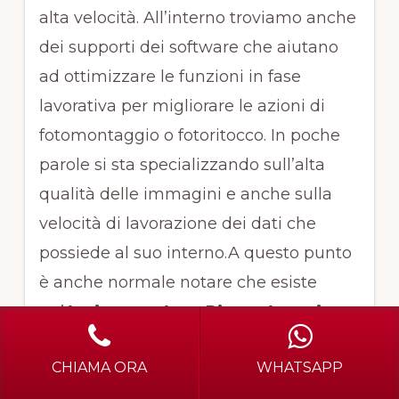
alta velocità. All’interno troviamo anche
dei supporti dei software che aiutano
ad ottimizzare le funzioni in fase
lavorativa per migliorare le azioni di
fotomontaggio o fotoritocco. In poche
parole si sta specializzando sull’alta
qualità delle immagini e anche sulla
velocità di lavorazione dei dati che
possiede al suo interno.A questo punto
è anche normale notare che esiste
un’
Assistenza Asus Piazza Antonio
Gramsci Cinisello Balsamo
industriale
CHIAMA ORA
WHATSAPP
perché ci sono aziende che la