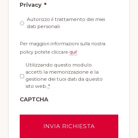
Privacy
*
Autorizzo il trattamento dei miei
dati personali
Per maggiori informazioni sulla nostra
policy potete cliccare
qui!
P
Utilizzando questo modulo
r
accetti la memorizzazione e la
i
gestione dei tuoi dati da questo
v
sito web.
*
a
CAPTCHA
c
y
*