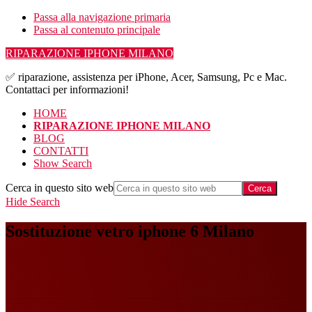
Passa alla navigazione primaria
Passa al contenuto principale
RIPARAZIONE IPHONE MILANO
✅ riparazione, assistenza per iPhone, Acer, Samsung, Pc e Mac.
Contattaci per informazioni!
HOME
RIPARAZIONE IPHONE MILANO
BLOG
CONTATTI
Show Search
Cerca in questo sito web
Hide Search
Sostituzione vetro iphone 6 Milano​