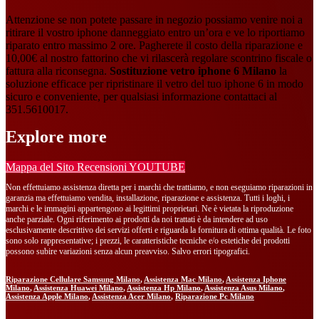
Attenzione se non potete passare in negozio possiamo venire noi a
ritirare il vostro iphone danneggiato entro un’ora e ve lo riportiamo
riparato entro massimo 2 ore. Pagherete il costo della riparazione e
10,00€ al nostro fattorino che vi rilascerà regolare scontrino fiscale o
fattura alla riconsegna.
Sostituzione vetro iphone 6 Milano
​ la
soluzione efficace per ripristinare il vetro del tuo iphone 6 in modo
sicuro e conveniente, per qualsiasi informazione contattaci al
351.5610017.
Explore more
Mappa del Sito
Recensioni
YOUTUBE
Non effettuiamo assistenza diretta per i marchi che trattiamo, e non eseguiamo riparazioni in
garanzia ma effettuiamo vendita, installazione, riparazione e assistenza. Tutti i loghi, i
marchi e le immagini appartengono ai legittimi proprietari. Ne è vietata la riproduzione
anche parziale. Ogni riferimento ai prodotti da noi trattati è da intendere ad uso
esclusivamente descrittivo dei servizi offerti e riguarda la fornitura di ottima qualità. Le foto
sono solo rappresentative; i prezzi, le caratteristiche tecniche e/o estetiche dei prodotti
possono subire variazioni senza alcun preavviso. Salvo errori tipografici.
Riparazione Cellulare Samsung Milano
,
Assistenza Mac Milano
,
Assistenza Iphone
Milano
,
Assistenza Huawei Milano
,
Assistenza Hp Milano
,
Assistenza Asus Milano
,
Assistenza Apple Milano
,
Assistenza Acer Milano
,
Riparazione Pc Milano