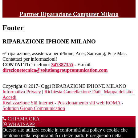
Partner Riparazione Computer Milano
Footer
RIPARAZIONE IPHONE MILANO
✅ riparazione, assistenza per iPhone, Acer, Samsung, Pc e Mac.
Contattaci per informazioni!
CONTATTI:
Telefono:
347387355
- E-mail:
direzionetecnica@solutiongroupcomunication.com
Copyright © 2017- Oggi RIPARAZIONE IPHONE MILANO
Informativa Privacy
|
Richiesta Cancellazione Dati
|
Mappa del sito
|
Accedi
Realizzazione Siti Internet
-
Posizionamento siti web ROMA
-
Solution Group Communication
CHIAMA ORA
WHATSAPP
Questo sito utilizza cookie in conformità alla policy e cookie che
rientrano nella responsabilità di terze parti. Proseguendo nella