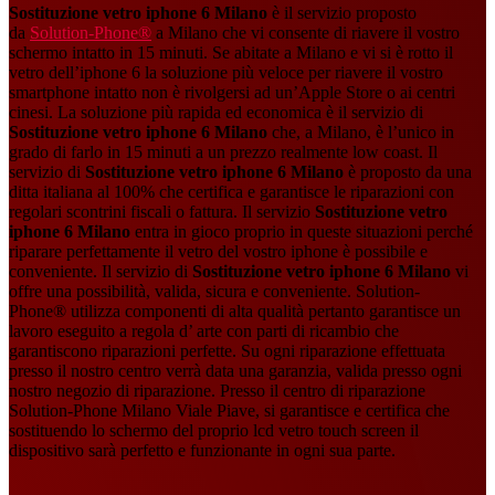
Sostituzione vetro iphone 6 Milano
​​ è il servizio proposto
da
Solution-Phone®
a Milano che vi consente di riavere il vostro
schermo intatto in 15 minuti. Se abitate a Milano e vi si è rotto il
vetro dell’iphone 6 la soluzione più veloce per riavere il vostro
smartphone intatto non è rivolgersi ad un’Apple Store o ai centri
cinesi. La soluzione più rapida ed economica è il servizio di
Sostituzione vetro iphone 6 Milano
​ che, a Milano, è l’unico in
grado di farlo in 15 minuti a un prezzo realmente low coast. Il
servizio di
Sostituzione vetro iphone 6 Milano
​ è proposto da una
ditta italiana al 100% che certifica e garantisce le riparazioni con
regolari scontrini fiscali o fattura. Il servizio
Sostituzione vetro
iphone 6 Milano
entra in gioco proprio in queste situazioni perché
riparare perfettamente il vetro del vostro iphone è possibile e
conveniente. Il servizio di
Sostituzione vetro iphone 6 Milano
vi
offre una possibilità, valida, sicura e conveniente. Solution-
Phone® utilizza componenti di alta qualità pertanto garantisce un
lavoro eseguito a regola d’ arte con parti di ricambio che
garantiscono riparazioni perfette. Su ogni riparazione effettuata
presso il nostro centro verrà data una garanzia, valida presso ogni
nostro negozio di riparazione. Presso il centro di riparazione
Solution-Phone Milano Viale Piave, si garantisce e certifica che
sostituendo lo schermo del proprio lcd vetro touch screen il
dispositivo sarà perfetto e funzionante in ogni sua parte.