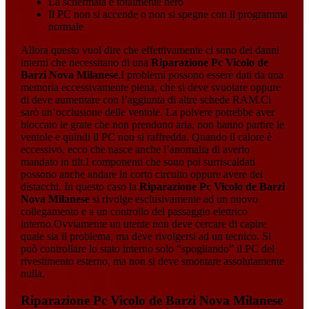
La schermata e totalmente nero
Il PC non si accende o non si spegne con il programma
normale
Allora questo vuol dire che effettivamente ci sono dei danni
interni che necessitano di una
Riparazione Pc Vicolo de
Barzi Nova Milanese
.I problemi possono essere dati da una
memoria eccessivamente piena, che si deve svuotare oppure
di deve aumentare con l’aggiunta di altre schede RAM.Ci
sarò un’occlusione delle ventole. La polvere potrebbe aver
bloccato le grate che non prendono aria, non hanno partire le
ventole e quindi il PC non si raffredda. Quando il calore è
eccessivo, ecco che nasce anche l’anomalia di averlo
mandato in tilt.I componenti che sono poi surriscaldati
possono anche andare in corto circuito oppure avere dei
distacchi. In questo caso la
Riparazione Pc Vicolo de Barzi
Nova Milanese
si rivolge esclusivamente ad un nuovo
collegamento e a un controllo del passaggio elettrico
interno.Ovviamente un utente non deve cercare di capire
quale sia il problema, ma deve rivolgersi ad un tecnico. Si
può controllare lo stato interno solo “spogliando” il PC del
rivestimento esterno, ma non si deve smontare assolutamente
nulla.
Riparazione Pc Vicolo de Barzi Nova Milanese