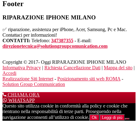
Footer
RIPARAZIONE IPHONE MILANO
✅ riparazione, assistenza per iPhone, Acer, Samsung, Pc e Mac.
Contattaci per informazioni!
CONTATTI:
Telefono:
347387355
- E-mail:
direzionetecnica@solutiongroupcomunication.com
Copyright © 2017- Oggi RIPARAZIONE IPHONE MILANO
Informativa Privacy
|
Richiesta Cancellazione Dati
|
Mappa del sito
|
Accedi
Realizzazione Siti Internet
-
Posizionamento siti web ROMA
-
Solution Group Communication
CHIAMA ORA
WHATSAPP
Questo sito utilizza cookie in conformità alla policy e cookie che
rientrano nella responsabilità di terze parti. Proseguendo nella
navigazione acconsenti all’utilizzo di cookie.
Ok
Leggi di più