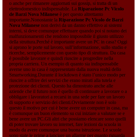
o anche per rimanere aggiornati sui gossip, si tratta di un
elettrodomestico indispensabile. La
Riparazione Pc Vicolo
de Barzi Nova Milanese
è per questo altrettanto
importante.Nonostante la
Riparazione Pc Vicolo de Barzi
Nova Milanese
non derivi da un danno effettivo ai sistemi
interni, si deve comunque effettuare quando poi si notano dei
malfunzionamenti che rendono impossibile il giusto utilizzo
della struttura.Perché è importante avere un PC in casa? Oggi
si aprono le porte sul lavoro, sull’informazione, sullo studio e
ricerche, semplicemente con questo tipo di struttura. Da casa
è possibile lavorare e quindi riuscire a progredire nella
propria carriera. Un esempio di quanto sia indispensabile
averne uno in casa è rappresentato dalla nuova realtà dello
Smartworking.Durante il lockdown è stato l’unico modo per
riuscire a offrire dei servizi che erano mirati alla tutela e
protezione dei clienti. Questo ha dimostrato anche alle
aziende che il futuro non è quello di continuare a lavorare o a
obbligare i lavoratori a recarsi in una sede per fare un lavoro
di supporto e servizio dei clienti.Ovviamente non è solo
questo il motivo per cui è bene avere un computer in casa, ma
è comunque un buon elemento su cui iniziare a valutare se e
bene avere un PC.Gli altri che possiamo elencare sono quelli
di poter trovare lavoro su internet, fare lezioni da scuola in
modo da avere comunque una buona istruzione. Le scuole
sono state le prime a lanciare un allarme per quanto riguarda