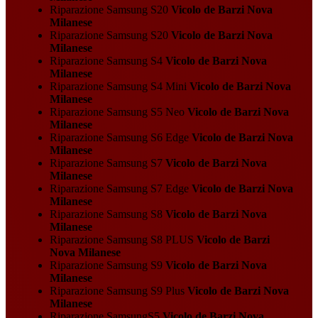
Riparazione Samsung S20
Vicolo de Barzi Nova
Milanese
Riparazione Samsung S20
Vicolo de Barzi Nova
Milanese
Riparazione Samsung S4
Vicolo de Barzi Nova
Milanese
Riparazione Samsung S4 Mini
Vicolo de Barzi Nova
Milanese
Riparazione Samsung S5 Neo
Vicolo de Barzi Nova
Milanese
Riparazione Samsung S6 Edge
Vicolo de Barzi Nova
Milanese
Riparazione Samsung S7
Vicolo de Barzi Nova
Milanese
Riparazione Samsung S7 Edge
Vicolo de Barzi Nova
Milanese
Riparazione Samsung S8
Vicolo de Barzi Nova
Milanese
Riparazione Samsung S8 PLUS
Vicolo de Barzi
Nova Milanese
Riparazione Samsung S9
Vicolo de Barzi Nova
Milanese
Riparazione Samsung S9 Plus
Vicolo de Barzi Nova
Milanese
Riparazione SamsungS5
Vicolo de Barzi Nova