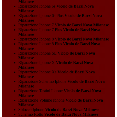
Milanese
Riparazione Iphone 6s
Vicolo de Barzi Nova
Milanese
Riparazione Iphone 6s Plus
Vicolo de Barzi Nova
Milanese
Riparazione Iphone 7
Vicolo de Barzi Nova Milanese
Riparazione Iphone 7 Plus
Vicolo de Barzi Nova
Milanese
Riparazione Iphone 8
Vicolo de Barzi Nova Milanese
Riparazione Iphone 8 Plus
Vicolo de Barzi Nova
Milanese
Riparazione Iphone SE
Vicolo de Barzi Nova
Milanese
Riparazione Iphone X
Vicolo de Barzi Nova
Milanese
Riparazione Iphone Xs
Vicolo de Barzi Nova
Milanese
Riparazione Schermo Iphone
Vicolo de Barzi Nova
Milanese
Riparazione Tastini Iphone
Vicolo de Barzi Nova
Milanese
Riparazione Volume Iphone
Vicolo de Barzi Nova
Milanese
Sblocco Iphone
Vicolo de Barzi Nova Milanese
Schermo Rotto
Vicolo de Barzi Nova Milanese