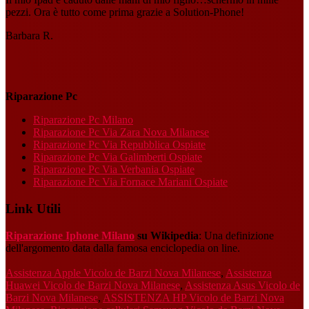
pezzi. Ora è tutto come prima grazie a Solution-Phone!
Barbara R.
Riparazione Pc
Riparazione Pc Milano
Riparazione Pc Via Zara Nova Milanese
Riparazione Pc Via Repubblica Ospiate
Riparazione Pc Via Galimberti Ospiate
Riparazione Pc Via Verbania Ospiate
Riparazione Pc Via Fornace Mariani Ospiate
Link Utili
Riparazione Iphone Milano
su Wikipedia
: Una definizione
dell'argomento data dalla famosa enciclopedia on line.
Assistenza Apple Vicolo de Barzi Nova Milanese
,
Assistenza
Huawei Vicolo de Barzi Nova Milanese
,
Assistenza Asus Vicolo de
Barzi Nova Milanese
,
ASSISTENZA HP Vicolo de Barzi Nova