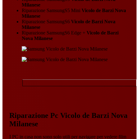
Milanese
Riparazione SamsungS5 Mini
Vicolo de Barzi Nova
Milanese
Riparazione SamsungS6
Vicolo de Barzi Nova
Milanese
Riparazione SamsungS6 Edge +
Vicolo de Barzi
Nova Milanese
Riparazione Pc Vicolo de Barzi Nova
Milanese
I PC in casa non sono solo utili per navigare per vedere film