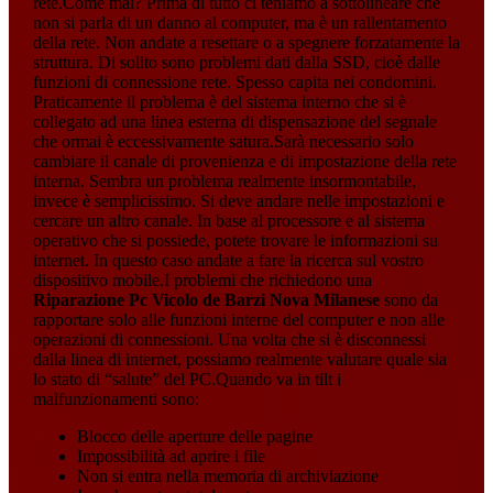
rete.Come mai? Prima di tutto ci teniamo a sottolineare che
non si parla di un danno al computer, ma è un rallentamento
della rete. Non andate a resettare o a spegnere forzatamente la
struttura. Di solito sono problemi dati dalla SSD, cioè dalle
funzioni di connessione rete. Spesso capita nei condomini.
Praticamente il problema è del sistema interno che si è
collegato ad una linea esterna di dispensazione del segnale
che ormai è eccessivamente satura.Sarà necessario solo
cambiare il canale di provenienza e di impostazione della rete
interna. Sembra un problema realmente insormontabile,
invece è semplicissimo. Si deve andare nelle impostazioni e
cercare un altro canale. In base al processore e al sistema
operativo che si possiede, potete trovare le informazioni su
internet. In questo caso andate a fare la ricerca sul vostro
dispositivo mobile.I problemi che richiedono una
Riparazione Pc Vicolo de Barzi Nova Milanese
sono da
rapportare solo alle funzioni interne del computer e non alle
operazioni di connessioni. Una volta che si è disconnessi
dalla linea di internet, possiamo realmente valutare quale sia
lo stato di “salute” del PC.Quando va in tilt i
malfunzionamenti sono:
Blocco delle aperture delle pagine
Impossibilità ad aprire i file
Non si entra nella memoria di archiviazione