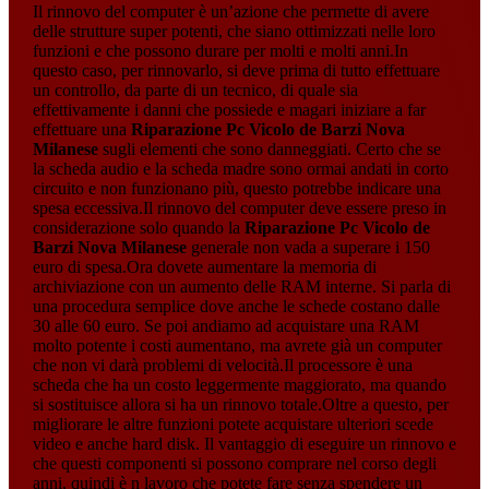
Il rinnovo del computer è un’azione che permette di avere
delle strutture super potenti, che siano ottimizzati nelle loro
funzioni e che possono durare per molti e molti anni.In
questo caso, per rinnovarlo, si deve prima di tutto effettuare
un controllo, da parte di un tecnico, di quale sia
effettivamente i danni che possiede e magari iniziare a far
effettuare una
Riparazione Pc Vicolo de Barzi Nova
Milanese
sugli elementi che sono danneggiati. Certo che se
la scheda audio e la scheda madre sono ormai andati in corto
circuito e non funzionano più, questo potrebbe indicare una
spesa eccessiva.Il rinnovo del computer deve essere preso in
considerazione solo quando la
Riparazione Pc Vicolo de
Barzi Nova Milanese
generale non vada a superare i 150
euro di spesa.Ora dovete aumentare la memoria di
archiviazione con un aumento delle RAM interne. Si parla di
una procedura semplice dove anche le schede costano dalle
30 alle 60 euro. Se poi andiamo ad acquistare una RAM
molto potente i costi aumentano, ma avrete già un computer
che non vi darà problemi di velocità.Il processore è una
scheda che ha un costo leggermente maggiorato, ma quando
si sostituisce allora si ha un rinnovo totale.Oltre a questo, per
migliorare le altre funzioni potete acquistare ulteriori scede
video e anche hard disk. Il vantaggio di eseguire un rinnovo e
che questi componenti si possono comprare nel corso degli
anni, quindi è n lavoro che potete fare senza spendere un