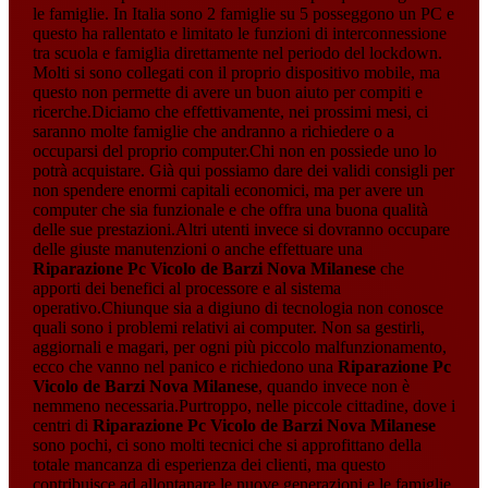
le famiglie. In Italia sono 2 famiglie su 5 posseggono un PC e
questo ha rallentato e limitato le funzioni di interconnessione
tra scuola e famiglia direttamente nel periodo del lockdown.
Molti si sono collegati con il proprio dispositivo mobile, ma
questo non permette di avere un buon aiuto per compiti e
ricerche.Diciamo che effettivamente, nei prossimi mesi, ci
saranno molte famiglie che andranno a richiedere o a
occuparsi del proprio computer.Chi non en possiede uno lo
potrà acquistare. Già qui possiamo dare dei validi consigli per
non spendere enormi capitali economici, ma per avere un
computer che sia funzionale e che offra una buona qualità
delle sue prestazioni.Altri utenti invece si dovranno occupare
delle giuste manutenzioni o anche effettuare una
Riparazione Pc Vicolo de Barzi Nova Milanese
che
apporti dei benefici al processore e al sistema
operativo.Chiunque sia a digiuno di tecnologia non conosce
quali sono i problemi relativi ai computer. Non sa gestirli,
aggiornali e magari, per ogni più piccolo malfunzionamento,
ecco che vanno nel panico e richiedono una
Riparazione Pc
Vicolo de Barzi Nova Milanese
, quando invece non è
nemmeno necessaria.Purtroppo, nelle piccole cittadine, dove i
centri di
Riparazione Pc Vicolo de Barzi Nova Milanese
sono pochi, ci sono molti tecnici che si approfittano della
totale mancanza di esperienza dei clienti, ma questo
contribuisce ad allontanare le nuove generazioni e le famiglie