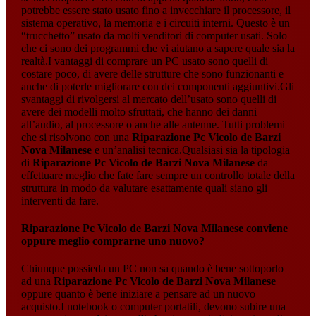
potrebbe essere stato usato fino a invecchiare il processore, il
sistema operativo, la memoria e i circuiti interni. Questo è un
“trucchetto” usato da molti venditori di computer usati. Solo
che ci sono dei programmi che vi aiutano a sapere quale sia la
realtà.I vantaggi di comprare un PC usato sono quelli di
costare poco, di avere delle strutture che sono funzionanti e
anche di poterle migliorare con dei componenti aggiuntivi.Gli
svantaggi di rivolgersi al mercato dell’usato sono quelli di
avere dei modelli molto sfruttati, che hanno dei danni
all’audio, al processore o anche alle antenne. Tutti problemi
che si risolvono con una
Riparazione Pc Vicolo de Barzi
Nova Milanese
e un’analisi tecnica.Qualsiasi sia la tipologia
di
Riparazione Pc Vicolo de Barzi Nova Milanese
da
effettuare meglio che fate fare sempre un controllo totale della
struttura in modo da valutare esattamente quali siano gli
interventi da fare.
Riparazione Pc Vicolo de Barzi Nova Milanese
conviene
oppure meglio comprarne uno nuovo?
Chiunque possieda un PC non sa quando è bene sottoporlo
ad una
Riparazione Pc Vicolo de Barzi Nova Milanese
oppure quanto è bene iniziare a pensare ad un nuovo
acquisto.I notebook o computer portatili, devono subire una