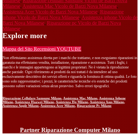
Milanese
,
Riparazione cellulari Samsung Vicolo de Barzi Nova
Milanese
,
Assistenza Mac Vicolo de Barzi Nova Milanese
,
Assistenza Acer Vicolo de Barzi Nova Milanese
,
Riparazione
iphone Vicolo de Barzi Nova Milanese
,
Assistenza iphone Vicolo de
Barzi Nova Milanese
,
Riparazione pc Vicolo de Barzi Nova
Milanese
,
Explore more
Mappa del Sito
Recensioni
YOUTUBE
Non effettuiamo assistenza diretta per i marchi che trattiamo, e non eseguiamo riparazioni in
garanzia ma effettuiamo vendita, installazione, riparazione e assistenza. Tutti i loghi, i
marchi e le immagini appartengono ai legittimi proprietari. Ne è vietata la riproduzione
anche parziale. Ogni riferimento ai prodotti da noi trattati è da intendere ad uso
esclusivamente descrittivo dei servizi offerti e riguarda la fornitura di ottima qualità. Le foto
sono solo rappresentative; i prezzi, le caratteristiche tecniche e/o estetiche dei prodotti
possono subire variazioni senza alcun preavviso. Salvo errori tipografici.
Riparazione Cellulare Samsung Milano
,
Assistenza Mac Milano
,
Assistenza Iphone
Milano
,
Assistenza Huawei Milano
,
Assistenza Hp Milano
,
Assistenza Asus Milano
,
Assistenza Apple Milano
,
Assistenza Acer Milano
,
Riparazione Pc Milano
Partner Riparazione Computer Milano