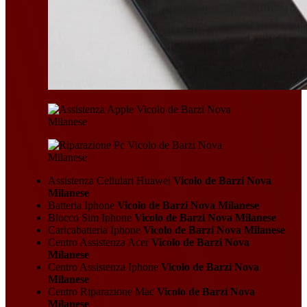
Assistenza Cellulari Huawei
Vicolo de Barzi Nova
Milanese
Batteria Iphone
Vicolo de Barzi Nova Milanese
Blocco Sim Iphone
Vicolo de Barzi Nova Milanese
Caricabatteria Iphone
Vicolo de Barzi Nova Milanese
Centro Assistenza Acer
Vicolo de Barzi Nova
Milanese
Centro Assistenza Iphone
Vicolo de Barzi Nova
Milanese
Centro Riparazione Mac
Vicolo de Barzi Nova
Milanese