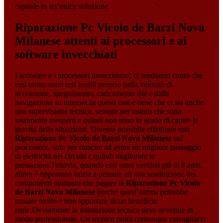
capitale in un’unica soluzione.
Riparazione Pc Vicolo de Barzi Nova
Milanese
attenti ai processori e ai
software invecchiati
I software e i processori invecchiano, ci rendiamo conto che
essi ormai sono resi inutili proprio dalla velocità di
accensione, spegnimento, caricamento file e dalla
navigazione su internet.In questi casi è bene che ci sia anche
una supervisione tecnica, sempre per coloro che sono
totalmente inesperti e quindi non sono in grado di capire la
gravità della situazione. Diventa possibile effettuare una
Riparazione Pc Vicolo de Barzi Nova Milanese
sul
processore, solo per riuscire ad avere un migliore passaggio
di elettricità nei circuiti e quindi migliorare le
prestazioni.Tuttavia, quando essi sono vecchia già di 8 anni,
allora è opportuno inizia a pensare ad una sostituzione dei
componenti piuttosto che pagare la
Riparazione Pc Vicolo
de Barzi Nova Milanese
perché quest’ultima potrebbe
costare molto e non apportare alcun beneficio
reale.Ovviamente la valutazione tecnica deve avvenire in
modo professionale. Un tecnico potrà comunque consigliarvi