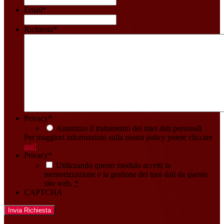
Email
*
Richiesta
*
Privacy
*
Autorizzo il trattamento dei miei dati personali
Per maggiori informazioni sulla nostra policy potete cliccare
qui!
Privacy
*
Utilizzando questo modulo accetti la
memorizzazione e la gestione dei tuoi dati da questo
sito web.
*
CAPTCHA