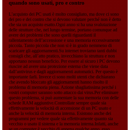
quando sono usati, pro e contro
L’acquisto dei PC usati è molto consigliato, ma dove ci sono
dei pro e dei contro che si devono valutare perché non è detto
che sia un acquisto esatto.Ogni anno si ha una svalutazione
delle strutture che, nel lungo termine, portano comunque ad
avere dei problemi che sono quelli riguardanti il
rallentamento dell’accensione e una memoria eccessivamente
piccola. Tanto piccola che non si è in grado nemmeno di
scaricare gli aggiornamenti.Su internet troviamo tanti dubbi
consigli che, all’atto pratico, invecchiano la struttura e non
apportano nessun beneficio. Per essere al sicuro i PC devono
riuscire ad avere una protezione esterna che viene data
dall’antivirus e dagli aggiornamenti automatici. Per questo è
importante farli. Invece ci sono molti utenti che dichiarano
che avendo bloccato gli aggiornamenti hanno risolto il
problema di memoria piena. Azione sbagliatissima perché i
vostri computer saranno sotto attacco dai virus.Per eliminare
questo problema, si può aumentare la sua memoria con delle
schede RAM aggiuntive.Controllate sempre quale sia
effettivamente la velocità di accensione di un PC usato e
anche la velocità di memoria interna. Esistono anche dei
programmi per vedere quale sia effettivamente quanto sia
vecchio o usato il sistema e la memoria interna.Infatti, anche
se un computer è vecchio di appena qualche anno, esso