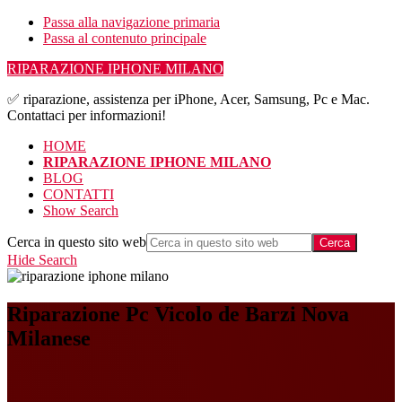
Passa alla navigazione primaria
Passa al contenuto principale
RIPARAZIONE IPHONE MILANO
✅ riparazione, assistenza per iPhone, Acer, Samsung, Pc e Mac.
Contattaci per informazioni!
HOME
RIPARAZIONE IPHONE MILANO
BLOG
CONTATTI
Show Search
Cerca in questo sito web
Hide Search
Riparazione Pc Vicolo de Barzi Nova
Milanese