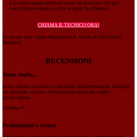
il da farsi e quindi effettuare anche dei preventivi che poi
sono utili per valutare i costi e le spese da affrontare.
CHIAMA IL TECNICO ORA!
Grazie per aver visitato Riparazione Pc Vicolo de Barzi Nova
Milanese!
RECENSIONI
Tutto risolto…
Il mio cellulare ha iniziato a sfarfallare improvvisamente, il display
era impazzito. Grazie a Solutionphone ho risolto subito!
Grazie ragazzi
Christian P
Professionali e cortesi
Il mio Ipad è caduto dalle mani di mio figlio…schermo in mille