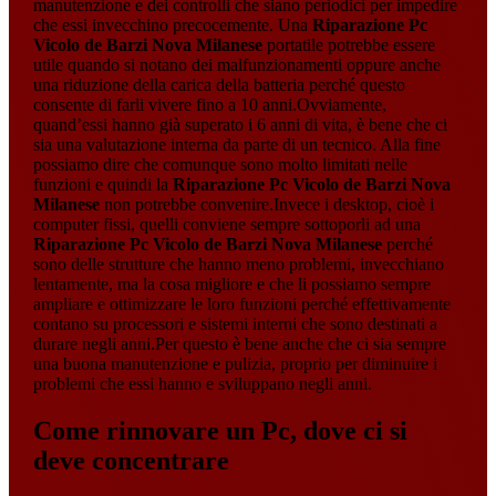
manutenzione e dei controlli che siano periodici per impedire
che essi invecchino precocemente. Una
Riparazione Pc
Vicolo de Barzi Nova Milanese
portatile potrebbe essere
utile quando si notano dei malfunzionamenti oppure anche
una riduzione della carica della batteria perché questo
consente di farli vivere fino a 10 anni.Ovviamente,
quand’essi hanno già superato i 6 anni di vita, è bene che ci
sia una valutazione interna da parte di un tecnico. Alla fine
possiamo dire che comunque sono molto limitati nelle
funzioni e quindi la
Riparazione Pc Vicolo de Barzi Nova
Milanese
non potrebbe convenire.Invece i desktop, cioè i
computer fissi, quelli conviene sempre sottoporli ad una
Riparazione Pc Vicolo de Barzi Nova Milanese
perché
sono delle strutture che hanno meno problemi, invecchiano
lentamente, ma la cosa migliore e che li possiamo sempre
ampliare e ottimizzare le loro funzioni perché effettivamente
contano su processori e sistemi interni che sono destinati a
durare negli anni.Per questo è bene anche che ci sia sempre
una buona manutenzione e pulizia, proprio per diminuire i
problemi che essi hanno e sviluppano negli anni.
Come rinnovare un Pc, dove ci si
deve concentrare