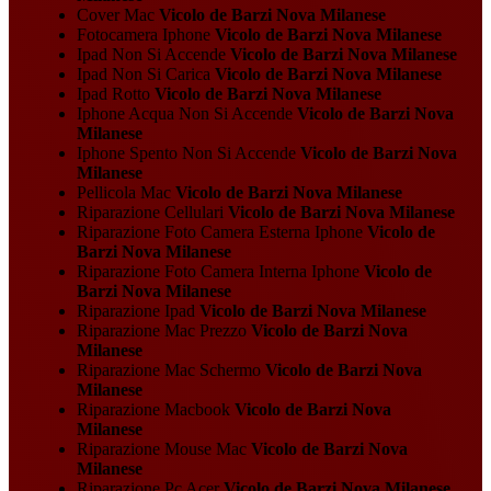
Cover Mac
Vicolo de Barzi Nova Milanese
Fotocamera Iphone
Vicolo de Barzi Nova Milanese
Ipad Non Si Accende
Vicolo de Barzi Nova Milanese
Ipad Non Si Carica
Vicolo de Barzi Nova Milanese
Ipad Rotto
Vicolo de Barzi Nova Milanese
Iphone Acqua Non Si Accende
Vicolo de Barzi Nova
Milanese
Iphone Spento Non Si Accende
Vicolo de Barzi Nova
Milanese
Pellicola Mac
Vicolo de Barzi Nova Milanese
Riparazione Cellulari
Vicolo de Barzi Nova Milanese
Riparazione Foto Camera Esterna Iphone
Vicolo de
Barzi Nova Milanese
Riparazione Foto Camera Interna Iphone
Vicolo de
Barzi Nova Milanese
Riparazione Ipad
Vicolo de Barzi Nova Milanese
Riparazione Mac Prezzo
Vicolo de Barzi Nova
Milanese
Riparazione Mac Schermo
Vicolo de Barzi Nova
Milanese
Riparazione Macbook
Vicolo de Barzi Nova
Milanese
Riparazione Mouse Mac
Vicolo de Barzi Nova
Milanese
Riparazione Pc Acer
Vicolo de Barzi Nova Milanese