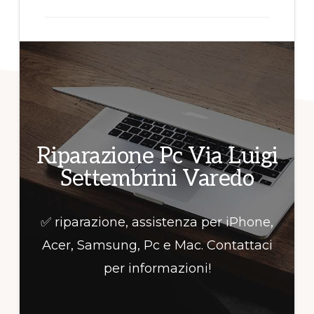
per
informazioni!
Riparazione Pc Via Luigi
Settembrini Varedo
✅ riparazione, assistenza per iPhone,
Acer, Samsung, Pc e Mac. Contattaci
per informazioni!