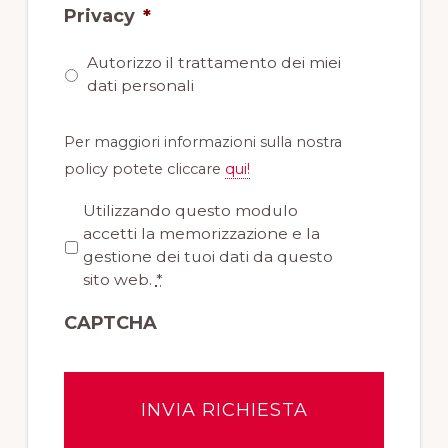
Privacy
*
Autorizzo il trattamento dei miei
dati personali
Per maggiori informazioni sulla nostra
policy potete cliccare
qui!
P
Utilizzando questo modulo
r
accetti la memorizzazione e la
i
gestione dei tuoi dati da questo
v
sito web.
*
a
CAPTCHA
c
y
*