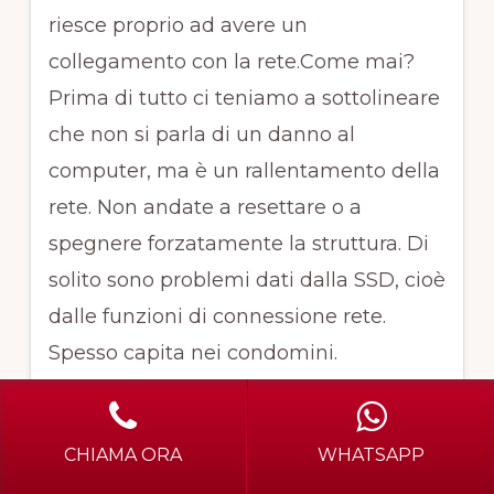
riesce proprio ad avere un
collegamento con la rete.Come mai?
Prima di tutto ci teniamo a sottolineare
che non si parla di un danno al
computer, ma è un rallentamento della
rete. Non andate a resettare o a
spegnere forzatamente la struttura. Di
solito sono problemi dati dalla SSD, cioè
dalle funzioni di connessione rete.
Spesso capita nei condomini.
Praticamente il problema è del sistema
interno che si è collegato ad una linea
CHIAMA ORA
WHATSAPP
esterna di dispensazione del segnale