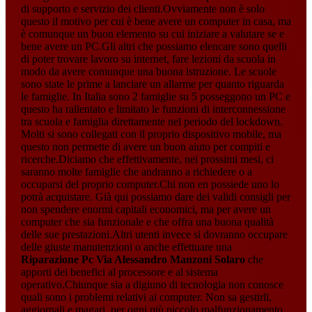
di supporto e servizio dei clienti.Ovviamente non è solo
questo il motivo per cui è bene avere un computer in casa, ma
è comunque un buon elemento su cui iniziare a valutare se e
bene avere un PC.Gli altri che possiamo elencare sono quelli
di poter trovare lavoro su internet, fare lezioni da scuola in
modo da avere comunque una buona istruzione. Le scuole
sono state le prime a lanciare un allarme per quanto riguarda
le famiglie. In Italia sono 2 famiglie su 5 posseggono un PC e
questo ha rallentato e limitato le funzioni di interconnessione
tra scuola e famiglia direttamente nel periodo del lockdown.
Molti si sono collegati con il proprio dispositivo mobile, ma
questo non permette di avere un buon aiuto per compiti e
ricerche.Diciamo che effettivamente, nei prossimi mesi, ci
saranno molte famiglie che andranno a richiedere o a
occuparsi del proprio computer.Chi non en possiede uno lo
potrà acquistare. Già qui possiamo dare dei validi consigli per
non spendere enormi capitali economici, ma per avere un
computer che sia funzionale e che offra una buona qualità
delle sue prestazioni.Altri utenti invece si dovranno occupare
delle giuste manutenzioni o anche effettuare una
Riparazione Pc Via Alessandro Manzoni Solaro
che
apporti dei benefici al processore e al sistema
operativo.Chiunque sia a digiuno di tecnologia non conosce
quali sono i problemi relativi ai computer. Non sa gestirli,
aggiornali e magari, per ogni più piccolo malfunzionamento,