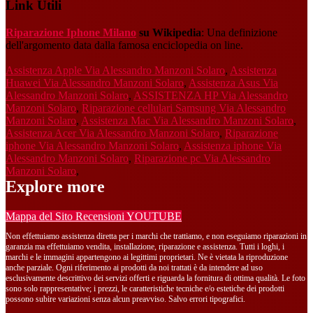
Link Utili
Riparazione Iphone Milano
su Wikipedia
: Una definizione
dell'argomento data dalla famosa enciclopedia on line.
Assistenza Apple Via Alessandro Manzoni Solaro
,
Assistenza
Huawei Via Alessandro Manzoni Solaro
,
Assistenza Asus Via
Alessandro Manzoni Solaro
,
ASSISTENZA HP Via Alessandro
Manzoni Solaro
,
Riparazione cellulari Samsung Via Alessandro
Manzoni Solaro
,
Assistenza Mac Via Alessandro Manzoni Solaro
,
Assistenza Acer Via Alessandro Manzoni Solaro
,
Riparazione
iphone Via Alessandro Manzoni Solaro
,
Assistenza iphone Via
Alessandro Manzoni Solaro
,
Riparazione pc Via Alessandro
Manzoni Solaro
,
Explore more
Mappa del Sito
Recensioni
YOUTUBE
Non effettuiamo assistenza diretta per i marchi che trattiamo, e non eseguiamo riparazioni in
garanzia ma effettuiamo vendita, installazione, riparazione e assistenza. Tutti i loghi, i
marchi e le immagini appartengono ai legittimi proprietari. Ne è vietata la riproduzione
anche parziale. Ogni riferimento ai prodotti da noi trattati è da intendere ad uso
esclusivamente descrittivo dei servizi offerti e riguarda la fornitura di ottima qualità. Le foto
sono solo rappresentative; i prezzi, le caratteristiche tecniche e/o estetiche dei prodotti
possono subire variazioni senza alcun preavviso. Salvo errori tipografici.