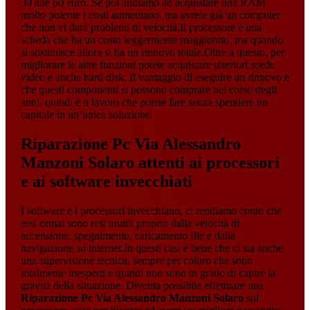
30 alle 60 euro. Se poi andiamo ad acquistare una RAM
molto potente i costi aumentano, ma avrete già un computer
che non vi darà problemi di velocità.Il processore è una
scheda che ha un costo leggermente maggiorato, ma quando
si sostituisce allora si ha un rinnovo totale.Oltre a questo, per
migliorare le altre funzioni potete acquistare ulteriori scede
video e anche hard disk. Il vantaggio di eseguire un rinnovo e
che questi componenti si possono comprare nel corso degli
anni, quindi è n lavoro che potete fare senza spendere un
capitale in un’unica soluzione.
Riparazione Pc Via Alessandro
Manzoni Solaro
attenti ai processori
e ai software invecchiati
I software e i processori invecchiano, ci rendiamo conto che
essi ormai sono resi inutili proprio dalla velocità di
accensione, spegnimento, caricamento file e dalla
navigazione su internet.In questi casi è bene che ci sia anche
una supervisione tecnica, sempre per coloro che sono
totalmente inesperti e quindi non sono in grado di capire la
gravità della situazione. Diventa possibile effettuare una
Riparazione Pc Via Alessandro Manzoni Solaro
sul