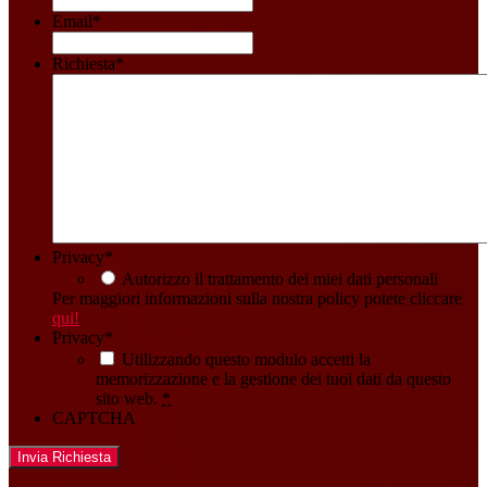
Email
*
Richiesta
*
Privacy
*
Autorizzo il trattamento dei miei dati personali
Per maggiori informazioni sulla nostra policy potete cliccare
qui!
Privacy
*
Utilizzando questo modulo accetti la
memorizzazione e la gestione dei tuoi dati da questo
sito web.
*
CAPTCHA