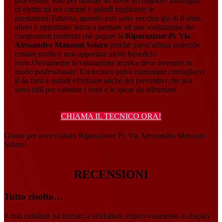
processore, solo per riuscire ad avere un migliore passaggio
di elettricità nei circuiti e quindi migliorare le
prestazioni.Tuttavia, quando essi sono vecchia già di 8 anni,
allora è opportuno inizia a pensare ad una sostituzione dei
componenti piuttosto che pagare la
Riparazione Pc Via
Alessandro Manzoni Solaro
perché quest’ultima potrebbe
costare molto e non apportare alcun beneficio
reale.Ovviamente la valutazione tecnica deve avvenire in
modo professionale. Un tecnico potrà comunque consigliarvi
il da farsi e quindi effettuare anche dei preventivi che poi
sono utili per valutare i costi e le spese da affrontare.
CHIAMA IL TECNICO ORA!
Grazie per aver visitato Riparazione Pc Via Alessandro Manzoni
Solaro!
RECENSIONI
Tutto risolto…
Il mio cellulare ha iniziato a sfarfallare improvvisamente, il display