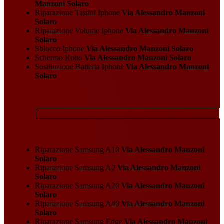
Manzoni Solaro
Riparazione Tastini Iphone
Via Alessandro Manzoni
Solaro
Riparazione Volume Iphone
Via Alessandro Manzoni
Solaro
Sblocco Iphone
Via Alessandro Manzoni Solaro
Schermo Rotto
Via Alessandro Manzoni Solaro
Sostituzione Batteria Iphone
Via Alessandro Manzoni
Solaro
Riparazione Samsung A10
Via Alessandro Manzoni
Solaro
Riparazione Samsung A2
Via Alessandro Manzoni
Solaro
Riparazione Samsung A20
Via Alessandro Manzoni
Solaro
Riparazione Samsung A40
Via Alessandro Manzoni
Solaro
Riparazione Samsung Edge
Via Alessandro Manzoni