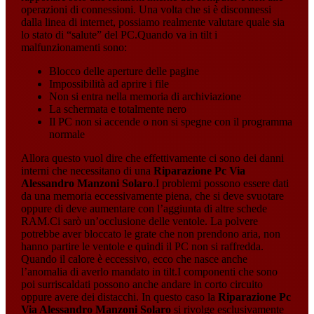
operazioni di connessioni. Una volta che si è disconnessi
dalla linea di internet, possiamo realmente valutare quale sia
lo stato di “salute” del PC.Quando va in tilt i
malfunzionamenti sono:
Blocco delle aperture delle pagine
Impossibilità ad aprire i file
Non si entra nella memoria di archiviazione
La schermata e totalmente nero
Il PC non si accende o non si spegne con il programma
normale
Allora questo vuol dire che effettivamente ci sono dei danni
interni che necessitano di una
Riparazione Pc Via
Alessandro Manzoni Solaro
.I problemi possono essere dati
da una memoria eccessivamente piena, che si deve svuotare
oppure di deve aumentare con l’aggiunta di altre schede
RAM.Ci sarò un’occlusione delle ventole. La polvere
potrebbe aver bloccato le grate che non prendono aria, non
hanno partire le ventole e quindi il PC non si raffredda.
Quando il calore è eccessivo, ecco che nasce anche
l’anomalia di averlo mandato in tilt.I componenti che sono
poi surriscaldati possono anche andare in corto circuito
oppure avere dei distacchi. In questo caso la
Riparazione Pc
Via Alessandro Manzoni Solaro
si rivolge esclusivamente