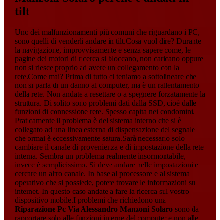
tilt
Uno dei malfunzionamenti più comuni che riguardano i PC,
sono quelli di venderli andare in tilt.Cosa vuol dire? Durante
la navigazione, improvvisamente e senza sapere come, le
pagine dei motori di ricerca si bloccano, non caricano oppure
non si riesce proprio ad avere un collegamento con la
rete.Come mai? Prima di tutto ci teniamo a sottolineare che
non si parla di un danno al computer, ma è un rallentamento
della rete. Non andate a resettare o a spegnere forzatamente la
struttura. Di solito sono problemi dati dalla SSD, cioè dalle
funzioni di connessione rete. Spesso capita nei condomini.
Praticamente il problema è del sistema interno che si è
collegato ad una linea esterna di dispensazione del segnale
che ormai è eccessivamente satura.Sarà necessario solo
cambiare il canale di provenienza e di impostazione della rete
interna. Sembra un problema realmente insormontabile,
invece è semplicissimo. Si deve andare nelle impostazioni e
cercare un altro canale. In base al processore e al sistema
operativo che si possiede, potete trovare le informazioni su
internet. In questo caso andate a fare la ricerca sul vostro
dispositivo mobile.I problemi che richiedono una
Riparazione Pc Via Alessandro Manzoni Solaro
sono da
rapportare solo alle funzioni interne del computer e non alle