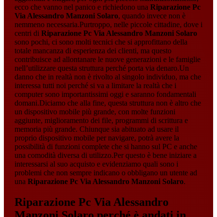
ecco che vanno nel panico e richiedono una
Riparazione Pc
Via Alessandro Manzoni Solaro
, quando invece non è
nemmeno necessaria.Purtroppo, nelle piccole cittadine, dove i
centri di
Riparazione Pc Via Alessandro Manzoni Solaro
sono pochi, ci sono molti tecnici che si approfittano della
totale mancanza di esperienza dei clienti, ma questo
contribuisce ad allontanare le nuove generazioni e le famiglie
nell’utilizzare questa struttura perché porta via denaro.Un
danno che in realtà non è rivolto al singolo individuo, ma che
interessa tutti noi perché si va a limitare la realtà che i
computer sono importantissimi oggi e saranno fondamentali
domani.Diciamo che alla fine, questa struttura non è altro che
un dispositivo mobile più grande, con molte funzioni
aggiunte, miglioramento dei file, programmi di scrittura e
memoria più grande. Chiunque sia abituato ad usare il
proprio dispositivo mobile per navigare, potrà avere la
possibilità di funzioni complete che si hanno sul PC e anche
una comodità diversa di utilizzo.Per questo è bene iniziare a
interessarsi al suo acquisto e evidenziamo quali sono i
problemi che non sempre indicano o obbligano un utente ad
una
Riparazione Pc Via Alessandro Manzoni Solaro
.
Riparazione Pc Via Alessandro
Manzoni Solaro
perché è andati in