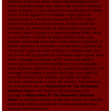
problema di memoria piena. Azione sbagliatissima perché i
vostri computer saranno sotto attacco dai virus.Per eliminare
questo problema, si può aumentare la sua memoria con delle
schede RAM aggiuntive.Controllate sempre quale sia
effettivamente la velocità di accensione di un PC usato e
anche la velocità di memoria interna. Esistono anche dei
programmi per vedere quale sia effettivamente quanto sia
vecchio o usato il sistema e la memoria interna.Infatti, anche
se un computer è vecchio di appena qualche anno, esso
potrebbe essere stato usato fino a invecchiare il processore, il
sistema operativo, la memoria e i circuiti interni. Questo è un
“trucchetto” usato da molti venditori di computer usati. Solo
che ci sono dei programmi che vi aiutano a sapere quale sia la
realtà.I vantaggi di comprare un PC usato sono quelli di
costare poco, di avere delle strutture che sono funzionanti e
anche di poterle migliorare con dei componenti aggiuntivi.Gli
svantaggi di rivolgersi al mercato dell’usato sono quelli di
avere dei modelli molto sfruttati, che hanno dei danni
all’audio, al processore o anche alle antenne. Tutti problemi
che si risolvono con una
Riparazione Pc Via Alessandro
Manzoni Solaro
e un’analisi tecnica.Qualsiasi sia la
tipologia di
Riparazione Pc Via Alessandro Manzoni
Solaro
da effettuare meglio che fate fare sempre un controllo
totale della struttura in modo da valutare esattamente quali
siano gli interventi da fare.