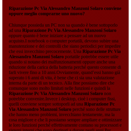
Riparazione Pc Via Alessandro Manzoni Solaro
conviene
oppure meglio comprarne uno nuovo?
Chiunque possieda un PC non sa quando è bene sottoporlo
ad una
Riparazione Pc Via Alessandro Manzoni Solaro
oppure quanto è bene iniziare a pensare ad un nuovo
acquisto.I notebook o computer portatili, devono subire una
manutenzione e dei controlli che siano periodici per impedire
che essi invecchino precocemente. Una
Riparazione Pc Via
Alessandro Manzoni Solaro
portatile potrebbe essere utile
quando si notano dei malfunzionamenti oppure anche una
riduzione della carica della batteria perché questo consente di
farli vivere fino a 10 anni.Ovviamente, quand’essi hanno già
superato i 6 anni di vita, è bene che ci sia una valutazione
interna da parte di un tecnico. Alla fine possiamo dire che
comunque sono molto limitati nelle funzioni e quindi la
Riparazione Pc Via Alessandro Manzoni Solaro
non
potrebbe convenire.Invece i desktop, cioè i computer fissi,
quelli conviene sempre sottoporli ad una
Riparazione Pc
Via Alessandro Manzoni Solaro
perché sono delle strutture
che hanno meno problemi, invecchiano lentamente, ma la
cosa migliore e che li possiamo sempre ampliare e ottimizzare
le loro funzioni perché effettivamente contano su processori e
sistemi interni che sono destinati a durare negli anni.Per