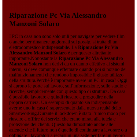
Riparazione Pc Via Alessandro
Manzoni Solaro
I PC in casa non sono solo utili per navigare per vedere film
o anche per rimanere aggiornati sui gossip, si tratta di un
elettrodomestico indispensabile. La
Riparazione Pc Via
Alessandro Manzoni Solaro
è per questo altrettanto
importante.Nonostante la
Riparazione Pc Via Alessandro
Manzoni Solaro
non derivi da un danno effettivo ai sistemi
interni, si deve comunque effettuare quando poi si notano dei
malfunzionamenti che rendono impossibile il giusto utilizzo
della struttura.Perché è importante avere un PC in casa? Oggi
si aprono le porte sul lavoro, sull’informazione, sullo studio e
ricerche, semplicemente con questo tipo di struttura. Da casa
è possibile lavorare e quindi riuscire a progredire nella
propria carriera. Un esempio di quanto sia indispensabile
averne uno in casa è rappresentato dalla nuova realtà dello
Smartworking.Durante il lockdown è stato l’unico modo per
riuscire a offrire dei servizi che erano mirati alla tutela e
protezione dei clienti. Questo ha dimostrato anche alle
aziende che il futuro non è quello di continuare a lavorare o a
obbligare i lavoratori a recarsi in una sede per fare un lavoro