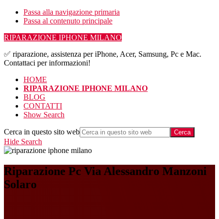
Passa alla navigazione primaria
Passa al contenuto principale
RIPARAZIONE IPHONE MILANO
✅ riparazione, assistenza per iPhone, Acer, Samsung, Pc e Mac.
Contattaci per informazioni!
HOME
RIPARAZIONE IPHONE MILANO
BLOG
CONTATTI
Show Search
Cerca in questo sito web
Hide Search
Riparazione Pc Via Alessandro Manzoni
Solaro