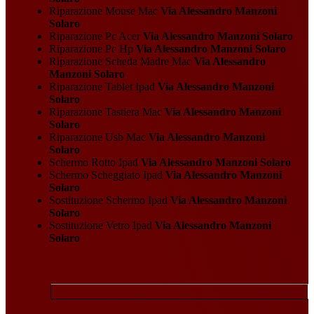
Riparazione Mouse Mac
Via Alessandro Manzoni
Solaro
Riparazione Pc Acer
Via Alessandro Manzoni Solaro
Riparazione Pc Hp
Via Alessandro Manzoni Solaro
Riparazione Scheda Madre Mac
Via Alessandro
Manzoni Solaro
Riparazione Tablet Ipad
Via Alessandro Manzoni
Solaro
Riparazione Tastiera Mac
Via Alessandro Manzoni
Solaro
Riparazione Usb Mac
Via Alessandro Manzoni
Solaro
Schermo Rotto Ipad
Via Alessandro Manzoni Solaro
Schermo Scheggiato Ipad
Via Alessandro Manzoni
Solaro
Sostituzione Schermo Ipad
Via Alessandro Manzoni
Solaro
Sostituzione Vetro Ipad
Via Alessandro Manzoni
Solaro