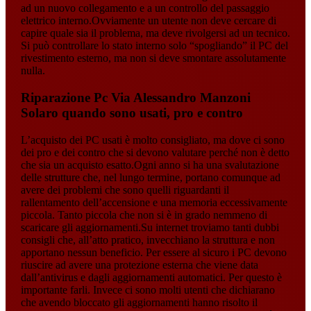
ad un nuovo collegamento e a un controllo del passaggio
elettrico interno.Ovviamente un utente non deve cercare di
capire quale sia il problema, ma deve rivolgersi ad un tecnico.
Si può controllare lo stato interno solo “spogliando” il PC del
rivestimento esterno, ma non si deve smontare assolutamente
nulla.
Riparazione Pc Via Alessandro Manzoni
Solaro
quando sono usati, pro e contro
L’acquisto dei PC usati è molto consigliato, ma dove ci sono
dei pro e dei contro che si devono valutare perché non è detto
che sia un acquisto esatto.Ogni anno si ha una svalutazione
delle strutture che, nel lungo termine, portano comunque ad
avere dei problemi che sono quelli riguardanti il
rallentamento dell’accensione e una memoria eccessivamente
piccola. Tanto piccola che non si è in grado nemmeno di
scaricare gli aggiornamenti.Su internet troviamo tanti dubbi
consigli che, all’atto pratico, invecchiano la struttura e non
apportano nessun beneficio. Per essere al sicuro i PC devono
riuscire ad avere una protezione esterna che viene data
dall’antivirus e dagli aggiornamenti automatici. Per questo è
importante farli. Invece ci sono molti utenti che dichiarano
che avendo bloccato gli aggiornamenti hanno risolto il