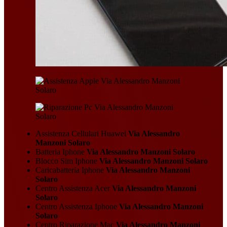
Assistenza Cellulari Huawei
Via Alessandro
Manzoni Solaro
Batteria Iphone
Via Alessandro Manzoni Solaro
Blocco Sim Iphone
Via Alessandro Manzoni Solaro
Caricabatteria Iphone
Via Alessandro Manzoni
Solaro
Centro Assistenza Acer
Via Alessandro Manzoni
Solaro
Centro Assistenza Iphone
Via Alessandro Manzoni
Solaro
Centro Riparazione Mac
Via Alessandro Manzoni