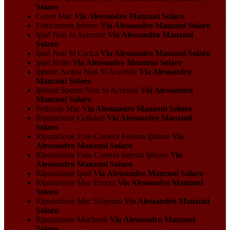
Solaro
Cover Mac
Via Alessandro Manzoni Solaro
Fotocamera Iphone
Via Alessandro Manzoni Solaro
Ipad Non Si Accende
Via Alessandro Manzoni
Solaro
Ipad Non Si Carica
Via Alessandro Manzoni Solaro
Ipad Rotto
Via Alessandro Manzoni Solaro
Iphone Acqua Non Si Accende
Via Alessandro
Manzoni Solaro
Iphone Spento Non Si Accende
Via Alessandro
Manzoni Solaro
Pellicola Mac
Via Alessandro Manzoni Solaro
Riparazione Cellulari
Via Alessandro Manzoni
Solaro
Riparazione Foto Camera Esterna Iphone
Via
Alessandro Manzoni Solaro
Riparazione Foto Camera Interna Iphone
Via
Alessandro Manzoni Solaro
Riparazione Ipad
Via Alessandro Manzoni Solaro
Riparazione Mac Prezzo
Via Alessandro Manzoni
Solaro
Riparazione Mac Schermo
Via Alessandro Manzoni
Solaro
Riparazione Macbook
Via Alessandro Manzoni
Solaro