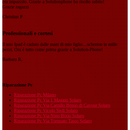
era impazzito. Grazie a Solutionphone ho risolto subito!
Grazie ragazzi
Christian P
Professionali e cortesi
Il mio Ipad è caduto dalle mani di mio figlio…schermo in mille
pezzi. Ora è tutto come prima grazie a Solution-Phone!
Barbara R.
Riparazione Pc
Riparazione Pc Milano
Riparazione Pc Via 1 Maggio Solaro
Riparazione Pc Via Camillo Benso di Cavour Solaro
Riparazione Pc Vicolo Sioli Solaro
Riparazione Pc Via Nino Bixio Solaro
Riparazione Pc Via Torquato Tasso Solaro