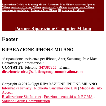
Riparazione Cellulare Samsung Milano
,
Assistenza Mac Milano
,
Assistenza Iphone
Milano
,
Assistenza Huawei Milano
,
Assistenza Hp Milano
,
Assistenza Asus Milano
,
Assistenza Apple Milano
,
Assistenza Acer Milano
,
Riparazione Pc Milano
Partner Riparazione Computer Milano
Footer
RIPARAZIONE IPHONE MILANO
✅ riparazione, assistenza per iPhone, Acer, Samsung, Pc e Mac.
Contattaci per informazioni!
CONTATTI:
Telefono:
347387355
- E-mail:
direzionetecnica@solutiongroupcomunication.com
Copyright © 2017- Oggi RIPARAZIONE IPHONE MILANO
Informativa Privacy
|
Richiesta Cancellazione Dati
|
Mappa del sito
|
Accedi
Realizzazione Siti Internet
-
Posizionamento siti web ROMA
-
Solution Group Communication