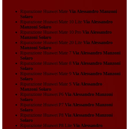
Riparazione Huawei Mate
Via Alessandro Manzoni
Solaro
Riparazione Huawei Mate 10 Lite
Via Alessandro
Manzoni Solaro
Riparazione Huawei Mate 10 Pro
Via Alessandro
Manzoni Solaro
Riparazione Huawei Mate 20 Lite
Via Alessandro
Manzoni Solaro
Riparazione Huawei Mate 7
Via Alessandro Manzoni
Solaro
Riparazione Huawei Mate 8
Via Alessandro Manzoni
Solaro
Riparazione Huawei Mate 9
Via Alessandro Manzoni
Solaro
Riparazione Huawei Mate S
Via Alessandro
Manzoni Solaro
Riparazione Huawei P6
Via Alessandro Manzoni
Solaro
Riparazione Huawei P7
Via Alessandro Manzoni
Solaro
Riparazione Huawei P8
Via Alessandro Manzoni
Solaro
Riparazione Huawei P8 Lite
Via Alessandro