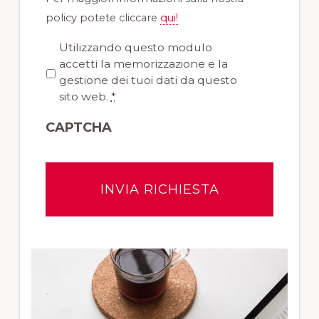
policy potete cliccare
qui!
P
Utilizzando questo modulo
r
accetti la memorizzazione e la
i
gestione dei tuoi dati da questo
v
sito web.
*
a
CAPTCHA
c
y
*