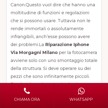
Canon.Questo vuol dire che hanno una
moltitudine di funzioni e regolazioni
che si possono usare. Tuttavia non le
rende immortali o assolutamente
infrangibili, anch’esse possono avere
dei problemi.La
Riparazione Iphone
Via Morgagni Milano
per la fotocamera
avviene solo con uno smontaggio totale
della struttura. Si deve operare su dei
pezzi che sono infinitamente piccoli.
Per riuscire poi a eseguire la giusta
Riparazione Iphone Via Morgagni
CHIAMA ORA
WHATSAPP
Milano
sarà anche necessario poi