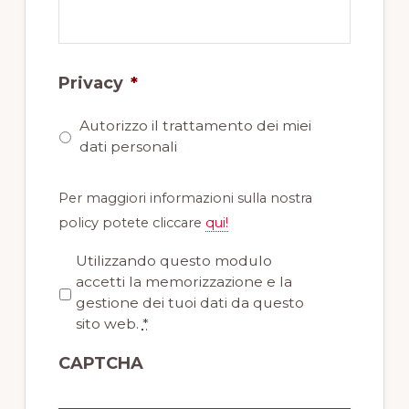
Privacy
*
Autorizzo il trattamento dei miei
dati personali
Per maggiori informazioni sulla nostra
policy potete cliccare
qui!
P
Utilizzando questo modulo
r
accetti la memorizzazione e la
i
gestione dei tuoi dati da questo
v
sito web.
*
a
CAPTCHA
c
y
*