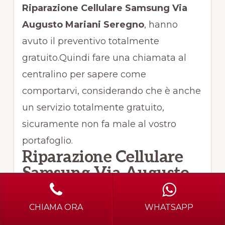
Riparazione Cellulare Samsung Via
Augusto Mariani Seregno
, hanno
avuto il preventivo totalmente
gratuito.Quindi fare una chiamata al
centralino per sapere come
comportarvi, considerando che è anche
un servizio totalmente gratuito,
sicuramente non fa male al vostro
portafoglio.
Riparazione Cellulare
Samsung Via Augusto
Mariani Seregno
,
sensibilità estrema del
CHIAMA ORA
WHATSAPP
touch screen