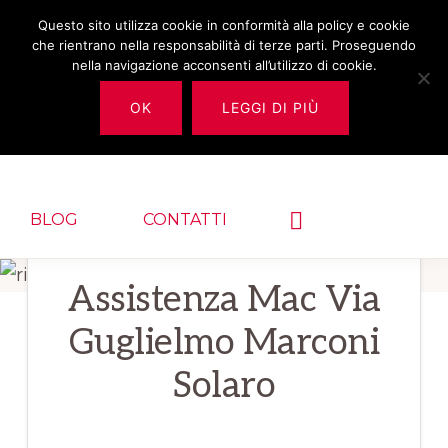
Passa
Passa
Questo sito utilizza cookie in conformità alla policy e cookie
RIPARAZIONE
che rientrano nella responsabilità di terze parti. Proseguendo
alla
al
IPHONE MILANO
nella navigazione acconsenti all’utilizzo di cookie.
navigazione
contenuto
OK
LEGGI DI PIÙ
✅
primaria
principale
HOME
RIPARAZIONE IPHONE MILANO
riparazione,
assistenza
per
Show
BLOG
CONTATTI
Search
iPhone,
Acer,
Assistenza Mac Via
Samsung,
Guglielmo Marconi
Pc
Solaro
e
Mac.
Contattaci