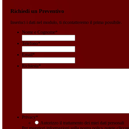
Richiedi un Preventivo
Inserisci i dati nel modulo, ti ricontatteremo il prima possibile.
Nome e Cognome
*
Telefono
*
Email
*
Richiesta
*
Privacy
*
Autorizzo il trattamento dei miei dati personali
Per maggiori informazioni sulla nostra policy potete clicca