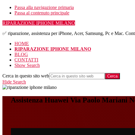
Passa alla navigazione primaria
Passa al contenuto principale
RIPARAZIONE IPHONE MILANO
✅ riparazione, assistenza per iPhone, Acer, Samsung, Pc e Mac. Conta
HOME
RIPARAZIONE IPHONE MILANO
BLOG
CONTATTI
Show Search
Cerca in questo sito web
Hide Search
Assistenza Huawei Via Paolo Mariani N