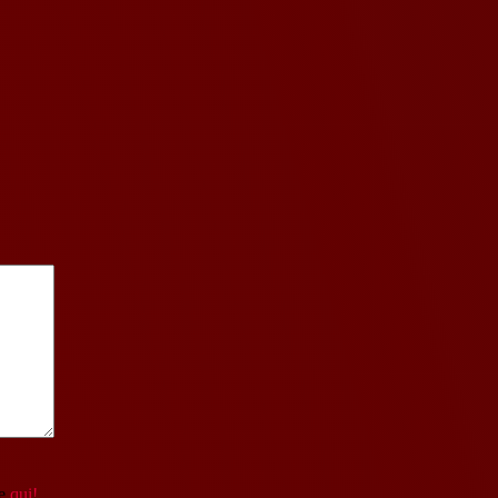
re
qui!