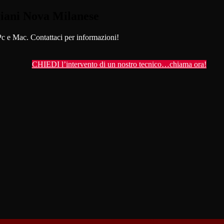
iani Nova Milanese
Pc e Mac. Contattaci per informazioni!
CHIEDI l’intervento di un nostro tecnico…chiama ora!