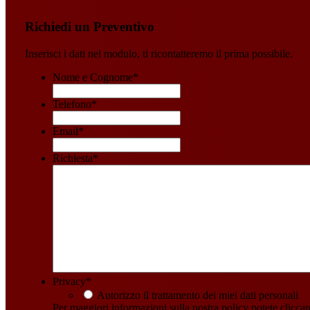
Richiedi un Preventivo
Inserisci i dati nel modulo, ti ricontatteremo il prima possibile.
Nome e Cognome
*
Telefono
*
Email
*
Richiesta
*
Privacy
*
Autorizzo il trattamento dei miei dati personali
Per maggiori informazioni sulla nostra policy potete clicca