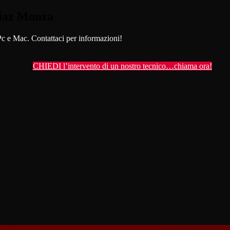
iaz Monza
Pc e Mac. Contattaci per informazioni!
CHIEDI l’intervento di un nostro tecnico…chiama ora!