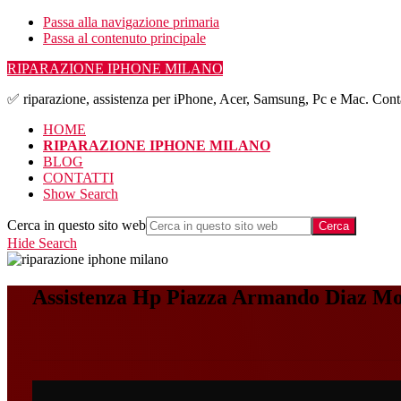
Passa alla navigazione primaria
Passa al contenuto principale
RIPARAZIONE IPHONE MILANO
✅ riparazione, assistenza per iPhone, Acer, Samsung, Pc e Mac. Conta
HOME
RIPARAZIONE IPHONE MILANO
BLOG
CONTATTI
Show Search
Cerca in questo sito web
Hide Search
Assistenza Hp Piazza Armando Diaz M