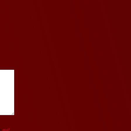
re
qui!