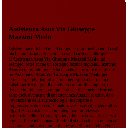
Assistenza Asus Via Giuseppe
Mazzini Meda
I sistemi operativi dei nostri computer non funzionano da soli,
ma hanno bisogno di avere una valida azienda alle spalle.
L’
Assistenza Asus Via Giuseppe Mazzini Meda
, ad
esempio, offre anche un sostegno tecnico digitale.Il marchio
Asus è conosciuto perché ha iniziato a costruire e ad offrire
un’
Assistenza Asus Via Giuseppe Mazzini Meda
per
sistema operativi interni ai computer. Spesso la troviamo
collaboratrice di grandi marchi costruttori di computer, ma
dove i circuiti interni, componenti e altri elementi elettronici,
sono esclusivamente di appartenenza Asus.In seguito, dato
l’evoluzione della sua tecnologia, le scoperte e
l’apprezzamento dei consumatori, si è deciso di andare oltre.
Oggi l’Asus costruisce computer, monitor televisivi,
notebook, cellulari e smartphone, oltre anche a altri accessori
come cuffie e telecomandi.In effetti si nota che il suo mercato
sta aumentando, ma non parliamo solo di un marchio che ha