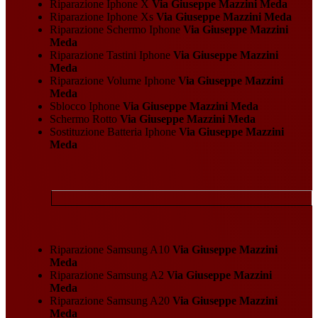
Riparazione Iphone X
Via Giuseppe Mazzini Meda
Riparazione Iphone Xs
Via Giuseppe Mazzini Meda
Riparazione Schermo Iphone
Via Giuseppe Mazzini
Meda
Riparazione Tastini Iphone
Via Giuseppe Mazzini
Meda
Riparazione Volume Iphone
Via Giuseppe Mazzini
Meda
Sblocco Iphone
Via Giuseppe Mazzini Meda
Schermo Rotto
Via Giuseppe Mazzini Meda
Sostituzione Batteria Iphone
Via Giuseppe Mazzini
Meda
Riparazione Samsung A10
Via Giuseppe Mazzini
Meda
Riparazione Samsung A2
Via Giuseppe Mazzini
Meda
Riparazione Samsung A20
Via Giuseppe Mazzini
Meda