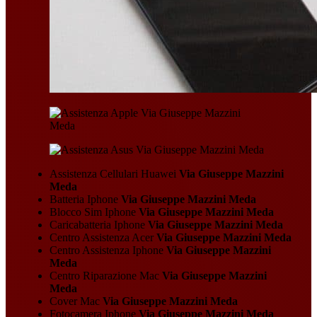
Assistenza Cellulari Huawei
Via Giuseppe Mazzini
Meda
Batteria Iphone
Via Giuseppe Mazzini Meda
Blocco Sim Iphone
Via Giuseppe Mazzini Meda
Caricabatteria Iphone
Via Giuseppe Mazzini Meda
Centro Assistenza Acer
Via Giuseppe Mazzini Meda
Centro Assistenza Iphone
Via Giuseppe Mazzini
Meda
Centro Riparazione Mac
Via Giuseppe Mazzini
Meda
Cover Mac
Via Giuseppe Mazzini Meda
Fotocamera Iphone
Via Giuseppe Mazzini Meda