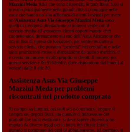
Mazzini Meda
fisici che sono dispensati in tutta Italia. Essi si
trovano principalmente nelle grandi città o comunque nelle
zone che hanno un’alta affluenza di utenti.I metodi per avere
un’
Assistenza Asus Via Giuseppe Mazzini Meda
sono
quelli di rivolgersi direttamente al numero verde con il
servizio rivolta all’assistenza clienti oppure tramite chat
connettendosi direttamente sul sito dell’Asus.Attenzione che
ora in fase di ripresa da lockdown, per venire incontro al
servizio clienti, che possono “perdersi” nel centralino e nelle
tante promozioni messe a disposizione da questo marchio, ci
è creato un numero rivolto proprio ai clienti. Il numero per
questo servizio è 06 97626662, dove rispondono dal lunedì al
venerdì dalle 8 alle 20.
Assistenza Asus Via Giuseppe
Mazzini Meda
per problemi
riscontrati nel prodotto comprato
Si compra su internet, nei tanti siti e-commerce, oppure si
compra nei negozi fisici, ma quando ci interessano dei
prodotti che sono elettronici, si deve sapere che essi sono
regolati da diverse leggi per la tutela del cliente.Infatti,
quando si comprano dei capi di abbigliamento, ad esempio, si