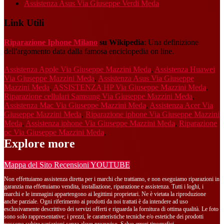
Assistenza Asus Via Giuseppe Verdi Meda
Link Utili
Riparazione Iphone Milano
su Wikipedia
: Una definizione
dell'argomento data dalla famosa enciclopedia on line.
Assistenza Apple Via Giuseppe Mazzini Meda
,
Assistenza Huawei
Via Giuseppe Mazzini Meda
,
Assistenza Asus Via Giuseppe
Mazzini Meda
,
ASSISTENZA HP Via Giuseppe Mazzini Meda
,
Riparazione cellulari Samsung Via Giuseppe Mazzini Meda
,
Assistenza Mac Via Giuseppe Mazzini Meda
,
Assistenza Acer Via
Giuseppe Mazzini Meda
,
Riparazione iphone Via Giuseppe Mazzini
Meda
,
Assistenza iphone Via Giuseppe Mazzini Meda
,
Riparazione
pc Via Giuseppe Mazzini Meda
,
Explore more
Mappa del Sito
Recensioni
YOUTUBE
Non effettuiamo assistenza diretta per i marchi che trattiamo, e non eseguiamo riparazioni in
garanzia ma effettuiamo vendita, installazione, riparazione e assistenza. Tutti i loghi, i
marchi e le immagini appartengono ai legittimi proprietari. Ne è vietata la riproduzione
anche parziale. Ogni riferimento ai prodotti da noi trattati è da intendere ad uso
esclusivamente descrittivo dei servizi offerti e riguarda la fornitura di ottima qualità. Le foto
sono solo rappresentative; i prezzi, le caratteristiche tecniche e/o estetiche dei prodotti
possono subire variazioni senza alcun preavviso. Salvo errori tipografici.