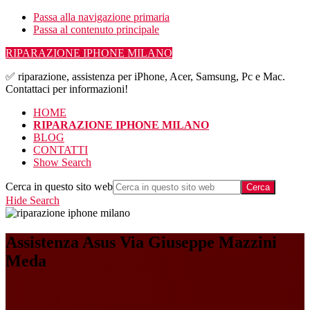
Passa alla navigazione primaria
Passa al contenuto principale
RIPARAZIONE IPHONE MILANO
✅ riparazione, assistenza per iPhone, Acer, Samsung, Pc e Mac.
Contattaci per informazioni!
HOME
RIPARAZIONE IPHONE MILANO
BLOG
CONTATTI
Show Search
Cerca in questo sito web
Hide Search
Assistenza Asus Via Giuseppe Mazzini
Meda