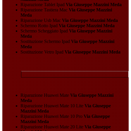
Riparazione Tablet Ipad
Via Giuseppe Mazzini Meda
Riparazione Tastiera Mac
Via Giuseppe Mazzini
Meda
Riparazione Usb Mac
Via Giuseppe Mazzini Meda
Schermo Rotto Ipad
Via Giuseppe Mazzini Meda
Schermo Scheggiato Ipad
Via Giuseppe Mazzini
Meda
Sostituzione Schermo Ipad
Via Giuseppe Mazzini
Meda
Sostituzione Vetro Ipad
Via Giuseppe Mazzini Meda
Riparazione Huawei Mate
Via Giuseppe Mazzini
Meda
Riparazione Huawei Mate 10 Lite
Via Giuseppe
Mazzini Meda
Riparazione Huawei Mate 10 Pro
Via Giuseppe
Mazzini Meda
Riparazione Huawei Mate 20 Lite
Via Giuseppe