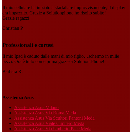
Il mio cellulare ha iniziato a sfarfallare improvvisamente, il display
era impazzito. Grazie a Solutionphone ho risolto subito!
Grazie ragazzi
Christian P
Professionali e cortesi
Il mio Ipad è caduto dalle mani di mio figlio…schermo in mille
pezzi. Ora è tutto come prima grazie a Solution-Phone!
Barbara R.
Assistenza Asus
Assistenza Asus Milano
Assistenza Asus Via Roma Meda
Assistenza Asus Via Scultori Fantoni Meda
Assistenza Asus Viale Cimitero Meda
Assistenza Asus Via Umberto Pace Meda