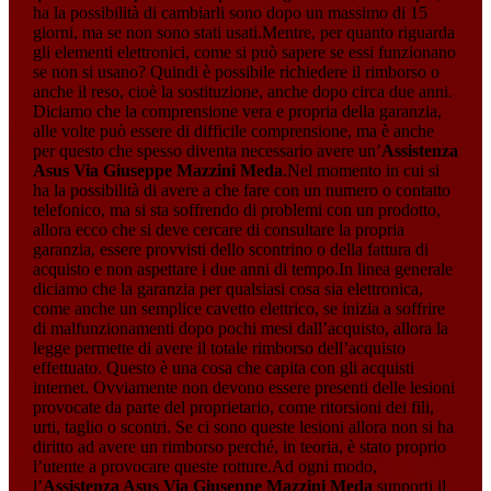
ha la possibilità di cambiarli sono dopo un massimo di 15
giorni, ma se non sono stati usati.Mentre, per quanto riguarda
gli elementi elettronici, come si può sapere se essi funzionano
se non si usano? Quindi è possibile richiedere il rimborso o
anche il reso, cioè la sostituzione, anche dopo circa due anni.
Diciamo che la comprensione vera e propria della garanzia,
alle volte può essere di difficile comprensione, ma è anche
per questo che spesso diventa necessario avere un’
Assistenza
Asus Via Giuseppe Mazzini Meda
.Nel momento in cui si
ha la possibilità di avere a che fare con un numero o contatto
telefonico, ma si sta soffrendo di problemi con un prodotto,
allora ecco che si deve cercare di consultare la propria
garanzia, essere provvisti dello scontrino o della fattura di
acquisto e non aspettare i due anni di tempo.In linea generale
diciamo che la garanzia per qualsiasi cosa sia elettronica,
come anche un semplice cavetto elettrico, se inizia a soffrire
di malfunzionamenti dopo pochi mesi dall’acquisto, allora la
legge permette di avere il totale rimborso dell’acquisto
effettuato. Questo è una cosa che capita con gli acquisti
internet. Ovviamente non devono essere presenti delle lesioni
provocate da parte del proprietario, come ritorsioni dei fili,
urti, taglio o scontri. Se ci sono queste lesioni allora non si ha
diritto ad avere un rimborso perché, in teoria, è stato proprio
l’utente a provocare queste rotture.Ad ogni modo,
l’
Assistenza Asus Via Giuseppe Mazzini Meda
supporti il