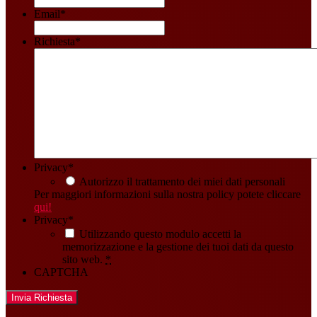
Email
*
Richiesta
*
Privacy
*
Autorizzo il trattamento dei miei dati personali
Per maggiori informazioni sulla nostra policy potete cliccare
qui!
Privacy
*
Utilizzando questo modulo accetti la
memorizzazione e la gestione dei tuoi dati da questo
sito web.
*
CAPTCHA