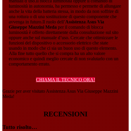
manuali d’uso.Il blocca luminosità oppure il comando di
luminosità in autonomia, ha permesso e permette di allungare
anche la vita della batteria stessa, in modo da non soffrire di
una rottura o di una sostituzione di questo componente che
avvenga in futuro.Il ruolo dell’
Assistenza Asus Via
Giuseppe Mazzini Meda
per il comando di blocca
luminosità è offerto direttamente dalla consultazione sul sito
oppure anche sul manuale d’uso. Cercate che ottimizzare le
funzioni del dispositivo o accessorio elettrico che state
usando in modo che ci sia un buon uso di questo elemento.
Alla fine tutto quello che si compra ha un alto valore
economico e quindi meglio cercate di non svalutarlo con un
comportamento errato.
CHIAMA IL TECNICO ORA!
Grazie per aver visitato Assistenza Asus Via Giuseppe Mazzini
Meda!
RECENSIONI
Tutto risolto…