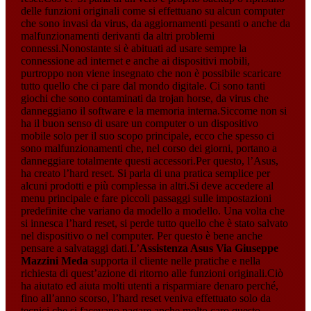
delle funzioni originali come si effettuano su alcun computer
che sono invasi da virus, da aggiornamenti pesanti o anche da
malfunzionamenti derivanti da altri problemi
connessi.Nonostante si è abituati ad usare sempre la
connessione ad internet e anche ai dispositivi mobili,
purtroppo non viene insegnato che non è possibile scaricare
tutto quello che ci pare dal mondo digitale. Ci sono tanti
giochi che sono contaminati da trojan horse, da virus che
danneggiano il software e la memoria interna.Siccome non si
ha il buon senso di usare un computer o un dispositivo
mobile solo per il suo scopo principale, ecco che spesso ci
sono malfunzionamenti che, nel corso dei giorni, portano a
danneggiare totalmente questi accessori.Per questo, l’Asus,
ha creato l’hard reset. Si parla di una pratica semplice per
alcuni prodotti e più complessa in altri.Si deve accedere al
menu principale e fare piccoli passaggi sulle impostazioni
predefinite che variano da modello a modello. Una volta che
si innesca l’hard reset, si perde tutto quello che è stato salvato
nel dispositivo o nel computer. Per questo è bene anche
pensare a salvataggi dati.L’
Assistenza Asus Via Giuseppe
Mazzini Meda
supporta il cliente nelle pratiche e nella
richiesta di quest’azione di ritorno alle funzioni originali.Ciò
ha aiutato ed aiuta molti utenti a risparmiare denaro perché,
fino all’anno scorso, l’hard reset veniva effettuato solo da
tecnici che si facevano pagare anche molto caro questo