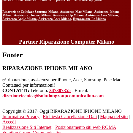
Riparazione Cellulare Samsung Milano
,
Assistenza Mac Milano
,
Assistenza Iphone
Milano
,
Assistenza Huawei Milano
,
Assistenza Hp Milano
,
Assistenza Asus Milano
,
Assistenza Apple Milano
,
Assistenza Acer Milano
,
Riparazione Pc Milano
Partner Riparazione Computer Milano
Footer
RIPARAZIONE IPHONE MILANO
✅ riparazione, assistenza per iPhone, Acer, Samsung, Pc e Mac.
Contattaci per informazioni!
CONTATTI:
Telefono:
347387355
- E-mail:
direzionetecnica@solutiongroupcomunication.com
Copyright © 2017- Oggi RIPARAZIONE IPHONE MILANO
Informativa Privacy
|
Richiesta Cancellazione Dati
|
Mappa del sito
|
Accedi
Realizzazione Siti Internet
-
Posizionamento siti web ROMA
-
Solution Group Communication