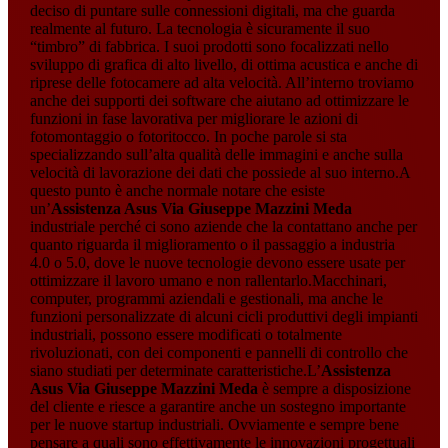
deciso di puntare sulle connessioni digitali, ma che guarda
realmente al futuro. La tecnologia è sicuramente il suo
“timbro” di fabbrica. I suoi prodotti sono focalizzati nello
sviluppo di grafica di alto livello, di ottima acustica e anche di
riprese delle fotocamere ad alta velocità. All’interno troviamo
anche dei supporti dei software che aiutano ad ottimizzare le
funzioni in fase lavorativa per migliorare le azioni di
fotomontaggio o fotoritocco. In poche parole si sta
specializzando sull’alta qualità delle immagini e anche sulla
velocità di lavorazione dei dati che possiede al suo interno.A
questo punto è anche normale notare che esiste
un’
Assistenza Asus Via Giuseppe Mazzini Meda
industriale perché ci sono aziende che la contattano anche per
quanto riguarda il miglioramento o il passaggio a industria
4.0 o 5.0, dove le nuove tecnologie devono essere usate per
ottimizzare il lavoro umano e non rallentarlo.Macchinari,
computer, programmi aziendali e gestionali, ma anche le
funzioni personalizzate di alcuni cicli produttivi degli impianti
industriali, possono essere modificati o totalmente
rivoluzionati, con dei componenti e pannelli di controllo che
siano studiati per determinate caratteristiche.L’
Assistenza
Asus Via Giuseppe Mazzini Meda
è sempre a disposizione
del cliente e riesce a garantire anche un sostegno importante
per le nuove startup industriali. Ovviamente e sempre bene
pensare a quali sono effettivamente le innovazioni progettuali