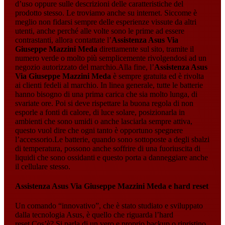
d’uso oppure sulle descrizioni delle caratteristiche del
prodotto stesso. Le troviamo anche su internet. Siccome è
meglio non fidarsi sempre delle esperienze vissute da altri
utenti, anche perché alle volte sono le prime ad essere
contrastanti, allora contattate l’
Assistenza Asus Via
Giuseppe Mazzini Meda
direttamente sul sito, tramite il
numero verde o molto più semplicemente rivolgendosi ad un
negozio autorizzato del marchio.Alla fine, l’
Assistenza Asus
Via Giuseppe Mazzini Meda
è sempre gratuita ed è rivolta
ai clienti fedeli al marchio. In linea generale, tutte le batterie
hanno bisogno di una prima carica che sia molto lunga, di
svariate ore. Poi si deve rispettare la buona regola di non
esporle a fonti di calore, di luce solare, posizionarla in
ambienti che sono umidi o anche lasciarla sempre attiva,
questo vuol dire che ogni tanto è opportuno spegnere
l’accessorio.Le batterie, quando sono sottoposte a degli sbalzi
di temperatura, possono anche soffrire di una fuoriuscita di
liquidi che sono ossidanti e questo porta a danneggiare anche
il cellulare stesso.
Assistenza Asus Via Giuseppe Mazzini Meda
e hard reset
Un comando “innovativo”, che è stato studiato e sviluppato
dalla tecnologia Asus, è quello che riguarda l’hard
reset.Cos’è? Si parla di un vero e proprio backup o ripristino