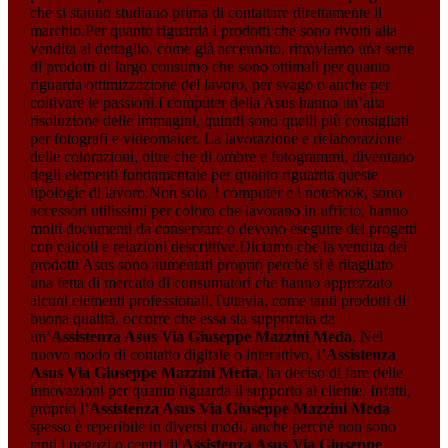
che si stanno studiano prima di contattare direttamente il
marchio.Per quanto riguarda i prodotti che sono rivolti alla
vendita al dettaglio, come già accennato, ritroviamo una serie
di prodotti di largo consumo che sono ottimali per quanto
riguarda ottimizzazione del lavoro, per svago o anche per
coltivare le passioni.I computer della Asus hanno un’alta
risoluzione delle immagini, quindi sono quelli più consigliati
per fotografi e videomaker. La lavorazione e rielaborazione
delle colorazioni, oltre che di ombre e fotogrammi, diventano
degli elementi fondamentale per quanto riguarda queste
tipologie di lavoro.Non solo, i computer e i notebook, sono
accessori utilissimi per coloro che lavorano in ufficio, hanno
molti documenti da conservare o devono eseguire dei progetti
con calcoli e relazioni descrittive.Diciamo che la vendita dei
prodotti Asus sono aumentati proprio perché si è ritagliato
una fetta di mercato di consumatori che hanno apprezzato
alcuni elementi professionali.Tuttavia, come tanti prodotti di
buona qualità, occorre che essa sia supportata da
un’
Assistenza Asus Via Giuseppe Mazzini Meda
. Nel
nuovo modo di contatto digitale o interattivo, l’
Assistenza
Asus Via Giuseppe Mazzini Meda
, ha deciso di fare delle
innovazioni per quanto riguarda il supporto al cliente. Infatti,
proprio l’
Assistenza Asus Via Giuseppe Mazzini Meda
spesso è reperibile in diversi modi, anche perché non sono
tanti i negozi o centri di
Assistenza Asus Via Giuseppe