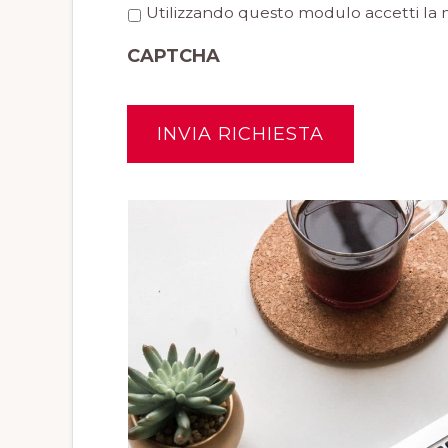
P
Utilizzando questo modulo accetti la 
r
CAPTCHA
i
v
a
c
y
*