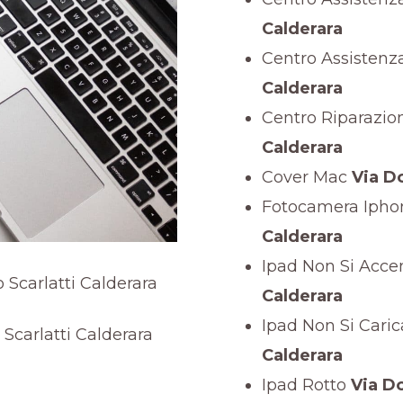
Calderara
Centro Assistenz
Calderara
Centro Riparazi
Calderara
Cover Mac
Via Do
Fotocamera Ipho
Calderara
Ipad Non Si Acc
Calderara
Ipad Non Si Caric
Calderara
Ipad Rotto
Via Do