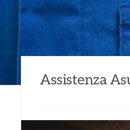
per
informazioni!
Assistenza As