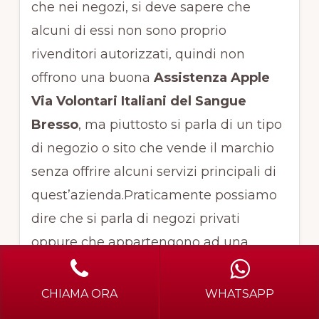
che nei negozi, si deve sapere che
alcuni di essi non sono proprio
rivenditori autorizzati, quindi non
offrono una buona
Assistenza Apple
Via Volontari Italiani del Sangue
Bresso
, ma piuttosto si parla di un tipo
di negozio o sito che vende il marchio
senza offrire alcuni servizi principali di
quest’azienda.Praticamente possiamo
dire che si parla di negozi privati
oppure che appartengono ad una
società che ha come fornitore l’Apple,
ma dove si comprano determinati
CHIAMA ORA
WHATSAPP
prodotti per rivenderli a prezzo