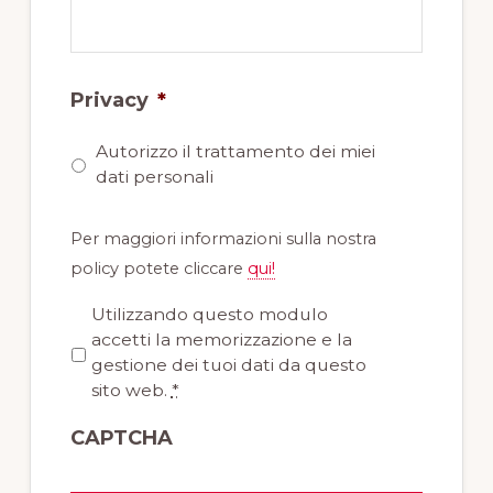
Privacy
*
Autorizzo il trattamento dei miei
dati personali
Per maggiori informazioni sulla nostra
policy potete cliccare
qui!
P
Utilizzando questo modulo
r
accetti la memorizzazione e la
i
gestione dei tuoi dati da questo
v
sito web.
*
a
CAPTCHA
c
y
*