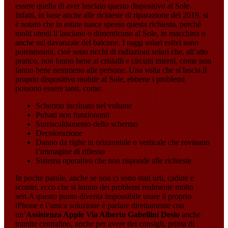
essere quella di aver lasciato questo dispositivo al Sole.
Infatti, in base anche alle richieste di riparazione del 2019, si
è notato che in estate nasce spesso questa richiesta, perché
molti utenti li lasciano o dimenticano al Sole, in macchina o
anche sul davanzale del balcone. I raggi solari estivi sono
potentissimi, cioè sono ricchi di radiazioni solari che, all’atto
pratico, non fanno bene ai cristalli e circuiti interni, come non
fanno bene nemmeno alle persone. Una volta che si lascia il
proprio dispositivo mobile al Sole, ebbene i problemi
possono essere tanti, come:
Schermo incrinato nel volume
Pulsati non funzionanti
Surriscaldamento dello schermo
Decolorazione
Danno da righe in orizzontale o verticale che rovinano
l’immagine di riflesso
Sistema operativo che non risponde alle richieste
In poche parole, anche se non ci sono stati urti, cadute e
scontri, ecco che si hanno dei problemi realmente molto
seri.A questo punto diventa impossibile usare il proprio
iPhone e l’unica soluzione è parlare direttamente con
un’
Assistenza Apple Via Alberto Gabellini Desio
anche
tramite centralino, anche per avere dei consigli, prima di