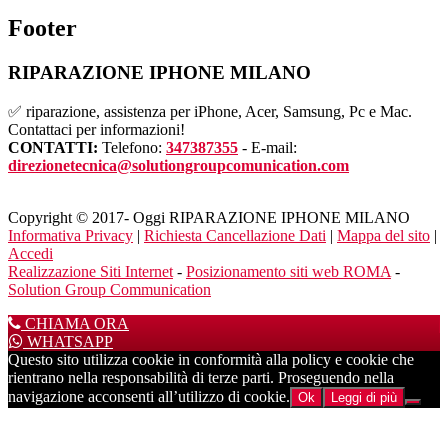
Footer
RIPARAZIONE IPHONE MILANO
✅ riparazione, assistenza per iPhone, Acer, Samsung, Pc e Mac.
Contattaci per informazioni!
CONTATTI:
Telefono:
347387355
- E-mail:
direzionetecnica@solutiongroupcomunication.com
Copyright © 2017- Oggi RIPARAZIONE IPHONE MILANO
Informativa Privacy
|
Richiesta Cancellazione Dati
|
Mappa del sito
|
Accedi
Realizzazione Siti Internet
-
Posizionamento siti web ROMA
-
Solution Group Communication
CHIAMA ORA
WHATSAPP
Questo sito utilizza cookie in conformità alla policy e cookie che
rientrano nella responsabilità di terze parti. Proseguendo nella
navigazione acconsenti all’utilizzo di cookie.
Ok
Leggi di più