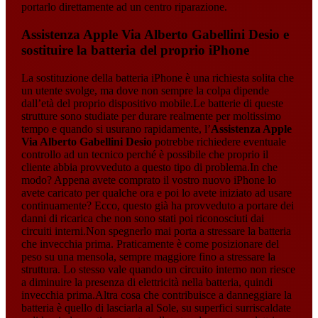
portarlo direttamente ad un centro riparazione.
Assistenza Apple Via Alberto Gabellini Desio
e
sostituire la batteria del proprio iPhone
La sostituzione della batteria iPhone è una richiesta solita che
un utente svolge, ma dove non sempre la colpa dipende
dall’età del proprio dispositivo mobile.Le batterie di queste
strutture sono studiate per durare realmente per moltissimo
tempo e quando si usurano rapidamente, l’
Assistenza Apple
Via Alberto Gabellini Desio
potrebbe richiedere eventuale
controllo ad un tecnico perché è possibile che proprio il
cliente abbia provveduto a questo tipo di problema.In che
modo? Appena avete comprato il vostro nuovo iPhone lo
avete caricato per qualche ora e poi lo avete iniziato ad usare
continuamente? Ecco, questo già ha provveduto a portare dei
danni di ricarica che non sono stati poi riconosciuti dai
circuiti interni.Non spegnerlo mai porta a stressare la batteria
che invecchia prima. Praticamente è come posizionare del
peso su una mensola, sempre maggiore fino a stressare la
struttura. Lo stesso vale quando un circuito interno non riesce
a diminuire la presenza di elettricità nella batteria, quindi
invecchia prima.Altra cosa che contribuisce a danneggiare la
batteria è quello di lasciarla al Sole, su superfici surriscaldate