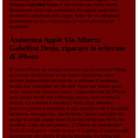
Alberto Gabellini Desio
di alto livello che viene diretta
direttamente dalla casa costruttrice.Per sapere quali sono i
rivenditori autorizzati dell’Apple, basta che vi colleghiate
direttamente al sito e selezionate la vostra provincia di
residenza.
Assistenza Apple Via Alberto
Gabellini Desio
, riparare lo schermo
di iPhone
Il vostro iPhone sta avendo problemi con lo schermo? Prima
di portarlo direttamente ad un centro riparazione, dove
dovrete pagare molto per riuscire a risolvere il problema,
meglio che controllate sul sito dell’Apple per vedere quali
sono i danni che possono esserci.I danni fisici per gli iPhone
sono spesso rivolti alla schermata esterna, dove si trova il
vetrino. Lo schermo è incrinato? Nella parte anteriore
potrebbe nascere il problema di una superficie che è incrinata,
attenzione non spaccata, ma incrinata. Questo vuol dire che
sporge in avanti oppure dove si ha una forma non liscia, ma
bombata. Cosa sta succedendo? L’iPhone sta esplodendo?
Nulla di cosi grave. Anche se non vi è caduto, ci saranno stati
sicuramente altri motivi di questa anomalia. La prima può