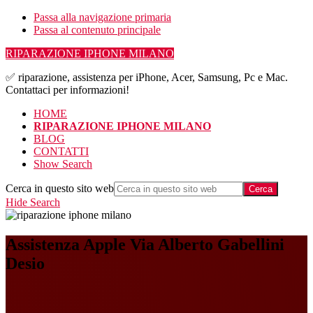
Passa alla navigazione primaria
Passa al contenuto principale
RIPARAZIONE IPHONE MILANO
✅ riparazione, assistenza per iPhone, Acer, Samsung, Pc e Mac.
Contattaci per informazioni!
HOME
RIPARAZIONE IPHONE MILANO
BLOG
CONTATTI
Show Search
Cerca in questo sito web
Hide Search
Assistenza Apple Via Alberto Gabellini
Desio