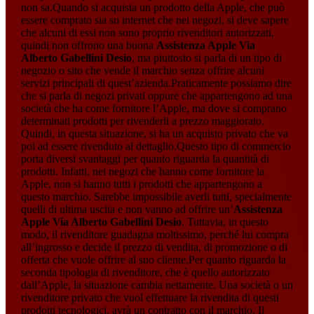
non sa.Quando si acquista un prodotto della Apple, che può
essere comprato sia su internet che nei negozi, si deve sapere
che alcuni di essi non sono proprio rivenditori autorizzati,
quindi non offrono una buona
Assistenza Apple Via
Alberto Gabellini Desio
, ma piuttosto si parla di un tipo di
negozio o sito che vende il marchio senza offrire alcuni
servizi principali di quest’azienda.Praticamente possiamo dire
che si parla di negozi privati oppure che appartengono ad una
società che ha come fornitore l’Apple, ma dove si comprano
determinati prodotti per rivenderli a prezzo maggiorato.
Quindi, in questa situazione, si ha un acquisto privato che va
poi ad essere rivenduto al dettaglio.Questo tipo di commercio
porta diversi svantaggi per quanto riguarda la quantità di
prodotti. Infatti, nei negozi che hanno come fornitore la
Apple, non si hanno tutti i prodotti che appartengono a
questo marchio. Sarebbe impossibile averli tutti, specialmente
quelli di ultima uscita e non vanno ad offrire un’
Assistenza
Apple Via Alberto Gabellini Desio
. Tuttavia, in questo
modo, il rivenditore guadagna moltissimo, perché lui compra
all’ingrosso e decide il prezzo di vendita, di promozione o di
offerta che vuole offrire al suo cliente.Per quanto riguarda la
seconda tipologia di rivenditore, che è quello autorizzato
dall’Apple, la situazione cambia nettamente. Una società o un
rivenditore privato che vuol effettuare la rivendita di questi
prodotti tecnologici, avrà un contratto con il marchio. Il