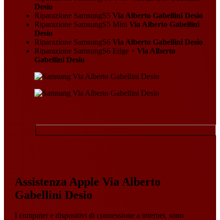
Desio
Riparazione SamsungS5
Via Alberto Gabellini Desio
Riparazione SamsungS5 Mini
Via Alberto Gabellini
Desio
Riparazione SamsungS6
Via Alberto Gabellini Desio
Riparazione SamsungS6 Edge +
Via Alberto
Gabellini Desio
Assistenza Apple Via Alberto
Gabellini Desio
I computer e dispositivi di connessione a internet, sono