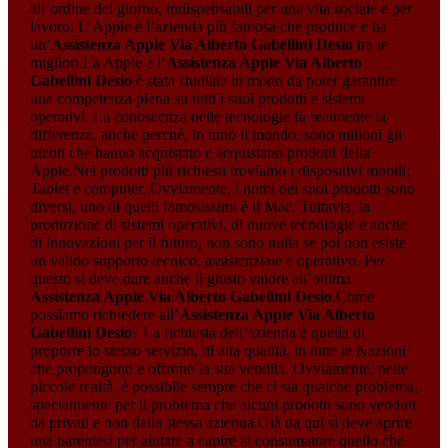
all’ordine del giorno, indispensabili per una vita sociale e per
lavoro. L’Apple è l’azienda più famosa che produce e ha
un’
Assistenza Apple Via Alberto Gabellini Desio
tra le
migliori.La Apple e l’
Assistenza Apple Via Alberto
Gabellini Desio
è stata studiata in modo da poter garantire
una competenza piena su tutti i suoi prodotti e sistemi
operativi. La conoscenza delle tecnologie fa realmente la
differenza, anche perché, in tutto il mondo, sono milioni gli
utenti che hanno acquistato e acquistano prodotti della
Apple.Nei prodotti più richiesti troviamo i dispositivi mobili,
Tablet e computer. Ovviamente, i nomi dei suoi prodotti sono
diversi, uno di quelli famosissimi è il Mac. Tuttavia, la
produzione di sistemi operativi, di nuove tecnologie e anche
di innovazioni per il futuro, non sono nulla se poi non esiste
un valido supporto tecnico, assistenziale e operativo. Per
questo si deve dare anche il giusto valore all’ottima
Assistenza Apple Via Alberto Gabellini Desio
.Come
possiamo richiedere all’
Assistenza Apple Via Alberto
Gabellini Desio
? La richiesta dell’azienda è quella di
proporre lo stesso servizio, di alta qualità, in tutte le Nazioni
che propongono e offrono la sua vendita. Ovviamente, nelle
piccole realtà, è possibile sempre che ci sia qualche problema,
specialmente per il problema che alcuni prodotti sono venduti
da privati e non dalla stessa azienda.Già da qui si deve aprire
una parentesi per aiutare a capire al consumatore quello che