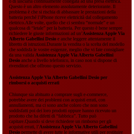
o di lasciarla continuamente collegata ad una presa elettrica.
Questo è un altro elemento assolutamente deteriorante. Il
problema è che si rischia di abbassare le prestazioni della
batteria perché l’iPhone riceve elettricità dal collegamento
elettrico.Alle volte, quello che ci sembra “normale” e un
qualcosa di “letale” per la batteria. Per questo è bene sempre
richiedere le giuste informazioni ad un’
Assistenza Apple Via
Alberto Gabellini Desio
e anche leggere attentamente il
libretto di istruzioni.Durante la vendita o la scelta del modello
che soddisfa le vostre esigenze, meglio che vi fate consigliare
da una valida
Assistenza Apple Via Alberto Gabellini
Desio
anche a livello telefonico, in caso non si dispone di
rivenditori che offrono questo servizio.
Assistenza Apple Via Alberto Gabellini Desio
per
rimborsi o acquisti errati
Chiunque sia abituato a comprare sugli e-commerce,
potrebbe avere dei problemi con acquisti errati, con
annullamenti, ma ci sono anche coloro che non sono
soddisfatti poi dei loro prodotti oppure hanno ricevuto un
prodotto che ha difetti di “fabbrica”. Tutto può
capitare.Quando si deve richiedere un rimborso per gli
acquisti errati, l’
Assistenza Apple Via Alberto Gabellini
Desio
permette di avere tutte le informative utili per restituire