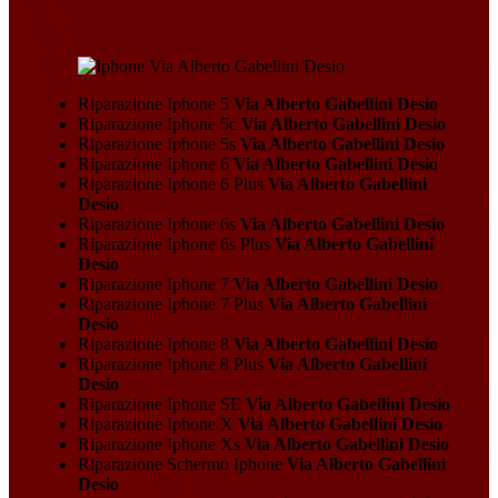
Riparazione Iphone 5
Via Alberto Gabellini Desio
Riparazione Iphone 5c
Via Alberto Gabellini Desio
Riparazione Iphone 5s
Via Alberto Gabellini Desio
Riparazione Iphone 6
Via Alberto Gabellini Desio
Riparazione Iphone 6 Plus
Via Alberto Gabellini
Desio
Riparazione Iphone 6s
Via Alberto Gabellini Desio
Riparazione Iphone 6s Plus
Via Alberto Gabellini
Desio
Riparazione Iphone 7
Via Alberto Gabellini Desio
Riparazione Iphone 7 Plus
Via Alberto Gabellini
Desio
Riparazione Iphone 8
Via Alberto Gabellini Desio
Riparazione Iphone 8 Plus
Via Alberto Gabellini
Desio
Riparazione Iphone SE
Via Alberto Gabellini Desio
Riparazione Iphone X
Via Alberto Gabellini Desio
Riparazione Iphone Xs
Via Alberto Gabellini Desio
Riparazione Schermo Iphone
Via Alberto Gabellini
Desio