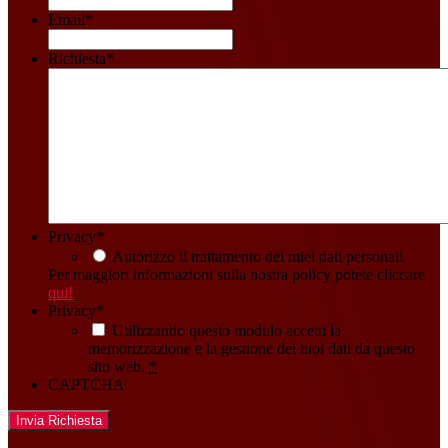
Email
*
Richiesta
*
Privacy
*
Autorizzo il trattamento dei miei dati personali
Per maggiori informazioni sulla nostra policy potete cliccare
qui!
Privacy
*
Utilizzando questo modulo accetti la
memorizzazione e la gestione dei tuoi dati da questo
sito web.
*
CAPTCHA