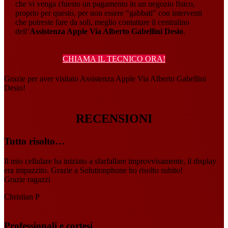
che vi venga chiesto un pagamento in un negozio fisico,
proprio per questo, per non essere “gabbati” con interventi
che potreste fare da soli, meglio contattare il centralino
dell’
Assistenza Apple Via Alberto Gabellini Desio
.
CHIAMA IL TECNICO ORA!
Grazie per aver visitato Assistenza Apple Via Alberto Gabellini
Desio!
RECENSIONI
Tutto risolto…
Il mio cellulare ha iniziato a sfarfallare improvvisamente, il display
era impazzito. Grazie a Solutionphone ho risolto subito!
Grazie ragazzi
Christian P
Professionali e cortesi