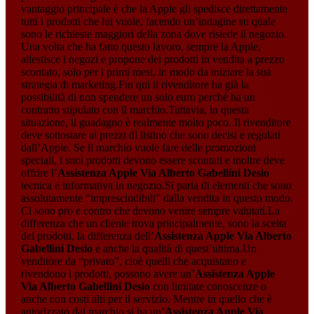
vantaggio principale è che la Apple gli spedisce direttamente
tutti i prodotti che lui vuole, facendo un’indagine su quale
sono le richieste maggiori della zona dove risiede il negozio.
Una volta che ha fatto questo lavoro, sempre la Apple,
allestisce i negozi e propone dei prodotti in vendita a prezzo
scontato, solo per i primi mesi, in modo da iniziare la sua
strategia di marketing.Fin qui il rivenditore ha già la
possibilità di non spendere un solo euro perché ha un
contratto stipulato con il marchio.Tuttavia, in questa
situazione, il guadagno è realmente molto poco. Il rivenditore
deve sottostare ai prezzi di listino che sono decisi e regolati
dall’Apple. Se il marchio vuole fare delle promozioni
speciali, i suoi prodotti devono essere scontati e inoltre deve
offrire l’
Assistenza Apple Via Alberto Gabellini Desio
tecnica e informativa in negozio.Si parla di elementi che sono
assolutamente “imprescindibili” dalla vendita in questo modo.
Ci sono pro e contro che devono venire sempre valutati.La
differenza che un cliente trova principalmente, sono la scelta
dei prodotti, la differenza dell’
Assistenza Apple Via Alberto
Gabellini Desio
e anche la qualità di quest’ultima.Un
venditore da “privato”, cioè quelli che acquistano e
rivendono i prodotti, possono avere un’
Assistenza Apple
Via Alberto Gabellini Desio
con limitate conoscenze o
anche con costi alti per il servizio. Mentre in quello che è
autorizzato dal marchio si ha un’
Assistenza Apple Via