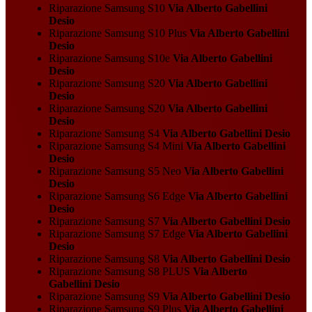
Riparazione Samsung S10
Via Alberto Gabellini
Desio
Riparazione Samsung S10 Plus
Via Alberto Gabellini
Desio
Riparazione Samsung S10e
Via Alberto Gabellini
Desio
Riparazione Samsung S20
Via Alberto Gabellini
Desio
Riparazione Samsung S20
Via Alberto Gabellini
Desio
Riparazione Samsung S4
Via Alberto Gabellini Desio
Riparazione Samsung S4 Mini
Via Alberto Gabellini
Desio
Riparazione Samsung S5 Neo
Via Alberto Gabellini
Desio
Riparazione Samsung S6 Edge
Via Alberto Gabellini
Desio
Riparazione Samsung S7
Via Alberto Gabellini Desio
Riparazione Samsung S7 Edge
Via Alberto Gabellini
Desio
Riparazione Samsung S8
Via Alberto Gabellini Desio
Riparazione Samsung S8 PLUS
Via Alberto
Gabellini Desio
Riparazione Samsung S9
Via Alberto Gabellini Desio
Riparazione Samsung S9 Plus
Via Alberto Gabellini