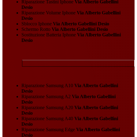
Riparazione Tastini Iphone
Via Alberto Gabellini
Desio
Riparazione Volume Iphone
Via Alberto Gabellini
Desio
Sblocco Iphone
Via Alberto Gabellini Desio
Schermo Rotto
Via Alberto Gabellini Desio
Sostituzione Batteria Iphone
Via Alberto Gabellini
Desio
Riparazione Samsung A10
Via Alberto Gabellini
Desio
Riparazione Samsung A2
Via Alberto Gabellini
Desio
Riparazione Samsung A20
Via Alberto Gabellini
Desio
Riparazione Samsung A40
Via Alberto Gabellini
Desio
Riparazione Samsung Edge
Via Alberto Gabellini
Desio