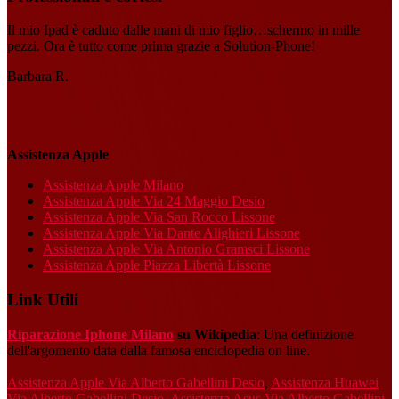
Il mio Ipad è caduto dalle mani di mio figlio…schermo in mille
pezzi. Ora è tutto come prima grazie a Solution-Phone!
Barbara R.
Assistenza Apple
Assistenza Apple Milano
Assistenza Apple Via 24 Maggio Desio
Assistenza Apple Via San Rocco Lissone
Assistenza Apple Via Dante Alighieri Lissone
Assistenza Apple Via Antonio Gramsci Lissone
Assistenza Apple Piazza Libertà Lissone
Link Utili
Riparazione Iphone Milano
su Wikipedia
: Una definizione
dell'argomento data dalla famosa enciclopedia on line.
Assistenza Apple Via Alberto Gabellini Desio
,
Assistenza Huawei
Via Alberto Gabellini Desio
,
Assistenza Asus Via Alberto Gabellini