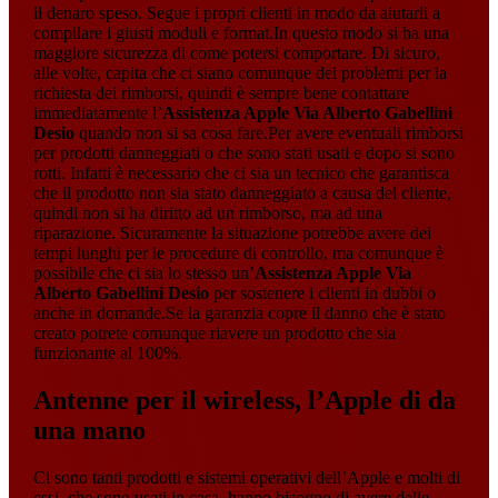
il denaro speso. Segue i propri clienti in modo da aiutarli a
compilare i giusti moduli e format.In questo modo si ha una
maggiore sicurezza di come potersi comportare. Di sicuro,
alle volte, capita che ci siano comunque dei problemi per la
richiesta dei rimborsi, quindi è sempre bene contattare
immediatamente l’
Assistenza Apple Via Alberto Gabellini
Desio
quando non si sa cosa fare.Per avere eventuali rimborsi
per prodotti danneggiati o che sono stati usati e dopo si sono
rotti. Infatti è necessario che ci sia un tecnico che garantisca
che il prodotto non sia stato danneggiato a causa del cliente,
quindi non si ha diritto ad un rimborso, ma ad una
riparazione. Sicuramente la situazione potrebbe avere dei
tempi lunghi per le procedure di controllo, ma comunque è
possibile che ci sia lo stesso un’
Assistenza Apple Via
Alberto Gabellini Desio
per sostenere i clienti in dubbi o
anche in domande.Se la garanzia copre il danno che è stato
creato potrete comunque riavere un prodotto che sia
funzionante al 100%.
Antenne per il wireless, l’Apple di da
una mano
Ci sono tanti prodotti e sistemi operativi dell’Apple e molti di
essi, che sono usati in casa, hanno bisogno di avere delle