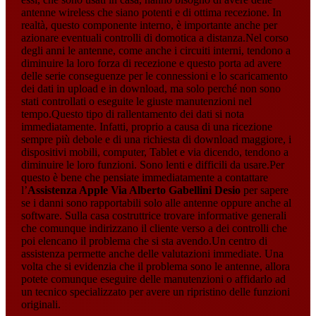
antenne wireless che siano potenti e di ottima recezione. In
realtà, questo componente interno, è importante anche per
azionare eventuali controlli di domotica a distanza.Nel corso
degli anni le antenne, come anche i circuiti interni, tendono a
diminuire la loro forza di recezione e questo porta ad avere
delle serie conseguenze per le connessioni e lo scaricamento
dei dati in upload e in download, ma solo perché non sono
stati controllati o eseguite le giuste manutenzioni nel
tempo.Questo tipo di rallentamento dei dati si nota
immediatamente. Infatti, proprio a causa di una ricezione
sempre più debole e di una richiesta di download maggiore, i
dispositivi mobili, computer, Tablet e via dicendo, tendono a
diminuire le loro funzioni. Sono lenti e difficili da usare.Per
questo è bene che pensiate immediatamente a contattare
l’
Assistenza Apple Via Alberto Gabellini Desio
per sapere
se i danni sono rapportabili solo alle antenne oppure anche al
software. Sulla casa costruttrice trovare informative generali
che comunque indirizzano il cliente verso a dei controlli che
poi elencano il problema che si sta avendo.Un centro di
assistenza permette anche delle valutazioni immediate. Una
volta che si evidenzia che il problema sono le antenne, allora
potete comunque eseguire delle manutenzioni o affidarlo ad
un tecnico specializzato per avere un ripristino delle funzioni
originali.