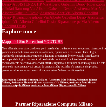
Desio
,
ASSISTENZA HP Via Alberto Gabellini Desio
,
Riparazione
cellulari Samsung Via Alberto Gabellini Desio
,
Assistenza Mac Via
Alberto Gabellini Desio
,
Assistenza Acer Via Alberto Gabellini
Desio
,
Riparazione iphone Via Alberto Gabellini Desio
,
Assistenza
iphone Via Alberto Gabellini Desio
,
Riparazione pc Via Alberto
Gabellini Desio
,
Explore more
Mappa del Sito
Recensioni
YOUTUBE
Non effettuiamo assistenza diretta per i marchi che trattiamo, e non eseguiamo riparazioni in
garanzia ma effettuiamo vendita, installazione, riparazione e assistenza. Tutti i loghi, i
marchi e le immagini appartengono ai legittimi proprietari. Ne è vietata la riproduzione
anche parziale. Ogni riferimento ai prodotti da noi trattati è da intendere ad uso
esclusivamente descrittivo dei servizi offerti e riguarda la fornitura di ottima qualità. Le foto
sono solo rappresentative; i prezzi, le caratteristiche tecniche e/o estetiche dei prodotti
possono subire variazioni senza alcun preavviso. Salvo errori tipografici.
Riparazione Cellulare Samsung Milano
,
Assistenza Mac Milano
,
Assistenza Iphone
Milano
,
Assistenza Huawei Milano
,
Assistenza Hp Milano
,
Assistenza Asus Milano
,
Assistenza Apple Milano
,
Assistenza Acer Milano
,
Riparazione Pc Milano
Partner Riparazione Computer Milano