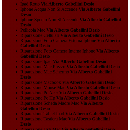
Ipad Rotto
Via Alberto Gabellini Desio
Iphone Acqua Non Si Accende
Via Alberto Gabellini
Desio
Iphone Spento Non Si Accende
Via Alberto Gabellini
Desio
Pellicola Mac
Via Alberto Gabellini Desio
Riparazione Cellulari
Via Alberto Gabellini Desio
Riparazione Foto Camera Esterna Iphone
Via Alberto
Gabellini Desio
Riparazione Foto Camera Interna Iphone
Via Alberto
Gabellini Desio
Riparazione Ipad
Via Alberto Gabellini Desio
Riparazione Mac Prezzo
Via Alberto Gabellini Desio
Riparazione Mac Schermo
Via Alberto Gabellini
Desio
Riparazione Macbook
Via Alberto Gabellini Desio
Riparazione Mouse Mac
Via Alberto Gabellini Desio
Riparazione Pc Acer
Via Alberto Gabellini Desio
Riparazione Pc Hp
Via Alberto Gabellini Desio
Riparazione Scheda Madre Mac
Via Alberto
Gabellini Desio
Riparazione Tablet Ipad
Via Alberto Gabellini Desio
Riparazione Tastiera Mac
Via Alberto Gabellini
Desio
Riparazione Usb Mac
Via Alberto Gabellini Desio