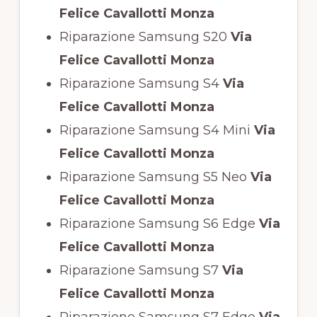
Felice Cavallotti Monza
Riparazione Samsung S20
Via
Felice Cavallotti Monza
Riparazione Samsung S4
Via
Felice Cavallotti Monza
Riparazione Samsung S4 Mini
Via
Felice Cavallotti Monza
Riparazione Samsung S5 Neo
Via
Felice Cavallotti Monza
Riparazione Samsung S6 Edge
Via
Felice Cavallotti Monza
Riparazione Samsung S7
Via
Felice Cavallotti Monza
Riparazione Samsung S7 Edge
Via