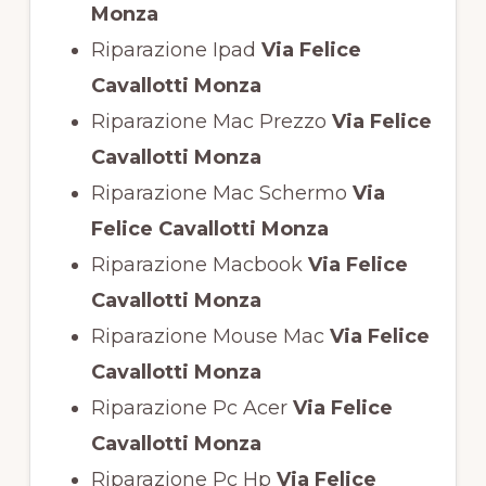
Monza
Riparazione Ipad
Via Felice
Cavallotti Monza
Riparazione Mac Prezzo
Via Felice
Cavallotti Monza
Riparazione Mac Schermo
Via
Felice Cavallotti Monza
Riparazione Macbook
Via Felice
Cavallotti Monza
Riparazione Mouse Mac
Via Felice
Cavallotti Monza
Riparazione Pc Acer
Via Felice
Cavallotti Monza
Riparazione Pc Hp
Via Felice