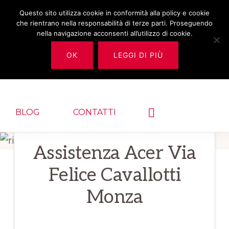
Passa
Passa
Questo sito utilizza cookie in conformità alla policy e cookie
RIPARAZIONE
che rientrano nella responsabilità di terze parti. Proseguendo
alla
al
IPHONE MILANO
nella navigazione acconsenti all’utilizzo di cookie.
navigazione
contenuto
OK
LEGGI DI PIÙ
✅
primaria
principale
HOME
RIPARAZIONE IPHONE MILANO
riparazione,
assistenza
per
Show
BLOG
CONTATTI
Search
iPhone,
Acer,
Assistenza Acer Via
Samsung,
Felice Cavallotti
Pc
Monza
e
Mac.
Contattaci