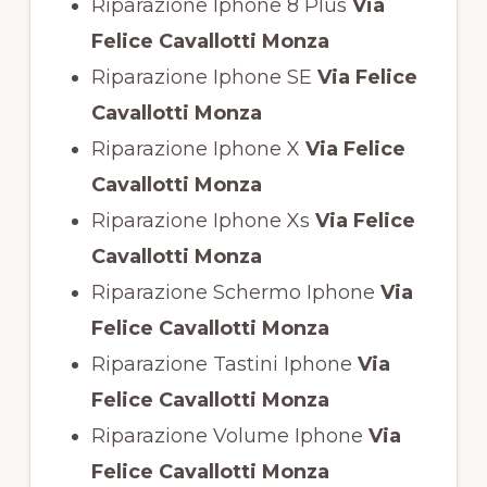
Riparazione Iphone 8 Plus
Via
Felice Cavallotti Monza
Riparazione Iphone SE
Via Felice
Cavallotti Monza
Riparazione Iphone X
Via Felice
Cavallotti Monza
Riparazione Iphone Xs
Via Felice
Cavallotti Monza
Riparazione Schermo Iphone
Via
Felice Cavallotti Monza
Riparazione Tastini Iphone
Via
Felice Cavallotti Monza
Riparazione Volume Iphone
Via
Felice Cavallotti Monza