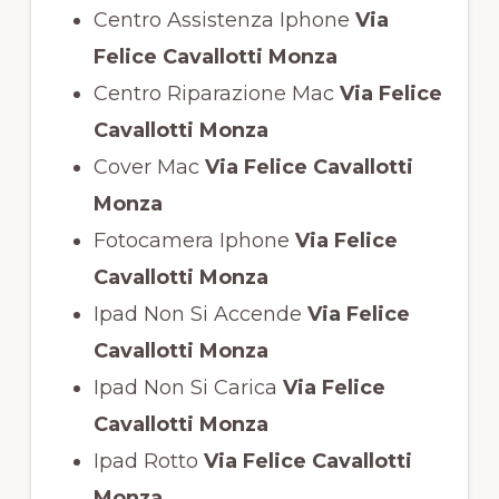
Centro Assistenza Iphone
Via
Felice Cavallotti Monza
Centro Riparazione Mac
Via Felice
Cavallotti Monza
Cover Mac
Via Felice Cavallotti
Monza
Fotocamera Iphone
Via Felice
Cavallotti Monza
Ipad Non Si Accende
Via Felice
Cavallotti Monza
Ipad Non Si Carica
Via Felice
Cavallotti Monza
Ipad Rotto
Via Felice Cavallotti
Monza