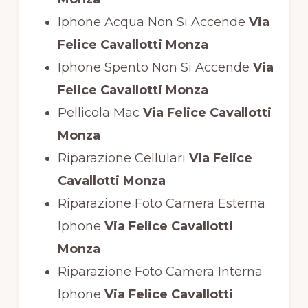
Iphone Acqua Non Si Accende
Via
Felice Cavallotti Monza
Iphone Spento Non Si Accende
Via
Felice Cavallotti Monza
Pellicola Mac
Via Felice Cavallotti
Monza
Riparazione Cellulari
Via Felice
Cavallotti Monza
Riparazione Foto Camera Esterna
Iphone
Via Felice Cavallotti
Monza
Riparazione Foto Camera Interna
Iphone
Via Felice Cavallotti