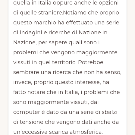
quella in Italia oppure anche le opzioni
di quelle straniere.Notiamo che proprio
questo marchio ha effettuato una serie
di indagini e ricerche di Nazione in
Nazione, per sapere quali sono i
problemi che vengono maggiormente
vissuti in quel territorio. Potrebbe
sembrare una ricerca che non ha senso,
invece, proprio questo interesse, ha
fatto notare che in Italia, i problemi che
sono maggiormente vissuti, dai
computer è dato da una serie di sbalzi
di tensione che vengono dati anche da
un’eccessiva scarica atmosferica.