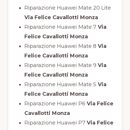
Riparazione Huawei Mate 20 Lite
Via Felice Cavallotti Monza
Riparazione Huawei Mate 7
Via
Felice Cavallotti Monza
Riparazione Huawei Mate 8
Via
Felice Cavallotti Monza
Riparazione Huawei Mate 9
Via
Felice Cavallotti Monza
Riparazione Huawei Mate S
Via
Felice Cavallotti Monza
Riparazione Huawei P6
Via Felice
Cavallotti Monza
Riparazione Huawei P7
Via Felice