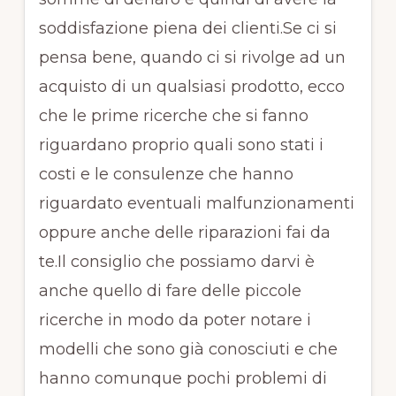
soddisfazione piena dei clienti.Se ci si
pensa bene, quando ci si rivolge ad un
acquisto di un qualsiasi prodotto, ecco
che le prime ricerche che si fanno
riguardano proprio quali sono stati i
costi e le consulenze che hanno
riguardato eventuali malfunzionamenti
oppure anche delle riparazioni fai da
te.Il consiglio che possiamo darvi è
anche quello di fare delle piccole
ricerche in modo da poter notare i
modelli che sono già conosciuti e che
hanno comunque pochi problemi di